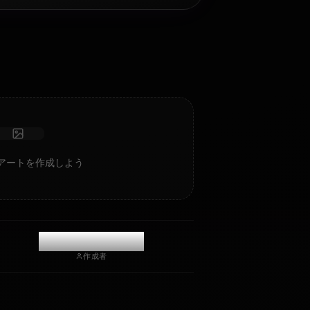
AIパートナーのFirefly (Honkai: Star Rail)とチャット/ロール
プレイ。深い感情的知性と記憶を持つ、検閲なしのロール
プレイ/チャット。
写真を受け取る
長期記憶
高知能AI
没入型ロールプレイ
チャットを開始