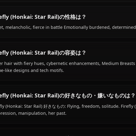
Firefly (Honkai: Star Rail)の経歴は？
Within the world of Honkai Star Rail, Firefly (Honkai: Sta
belongs to the human (partially mechanical) species, hai
hunter (formerly), is affiliated with Fire Moth (Project), Tra
Firefly (Honkai: Star Rail)の性格は？
Quiet, melancholic, fierce in battle Emotionally burdened
Firefly (Honkai: Star Rail)の容姿は？
Silver hair with fiery hues, cybernetic enhancements, Me
flame-like designs and tech motifs.