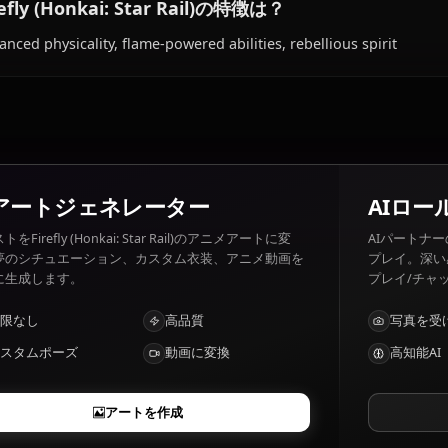
Firefly (Honkai: Star Rail)の好きなもの
Firefly (Honkai: Star Rail) 好きなもの: Flying, freedom, sol
Oppression, manipulation, her past.
Firefly (Honkai: Star Rail)の特徴は？
Enhanced physicality, flame-powered abilities, rebellious 
AIアートジェネレーター