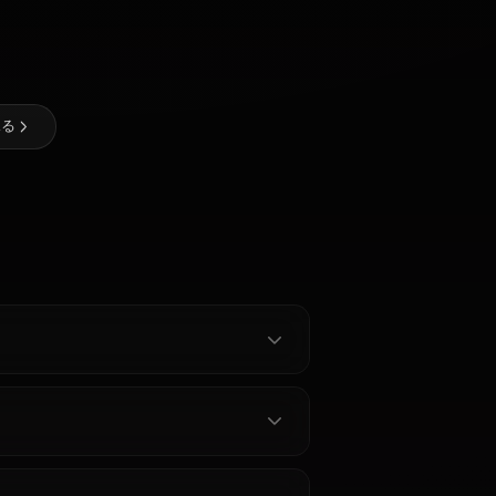
 Star Rail)のAIアートを作成しよう
@casualwaifus
作成者
ブローニ
姫子
模造ヘルタ
ャ・ランド
ャラクターを見る