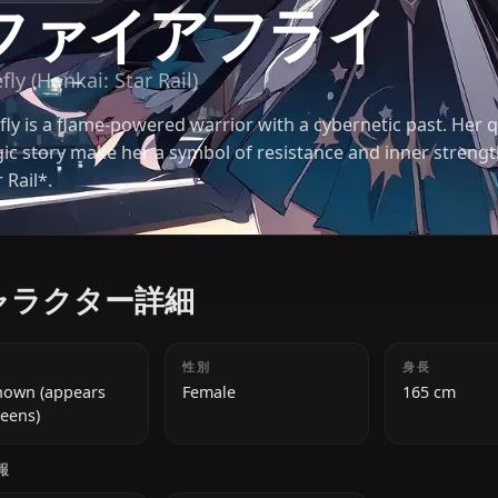
崩壊：スターレイル
ファイアフライ
Firefly (Honkai: Star Rail)
Firefly is a flame-powered warrior with a cyberneti
tragic story make her a symbol of resistance and i
Star Rail*.
キャラクター詳細
年齢
性別
Unknown (appears
Female