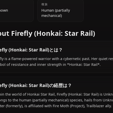
late teens)
追加情報
国籍
種族
Unknown
Human (partially
mechanical)
About Firefly (Honkai: Star Rai
Firefly (Honkai: Star Rail)とは？
Firefly is a flame-powered warrior with a cybernetic past
symbol of resistance and inner strength in *Honkai: Star 