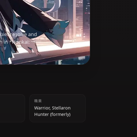
c past. Her quiet resolve and
nner strength in *Honkai:
身長
職業
165 cm
Warrior, Stellaron