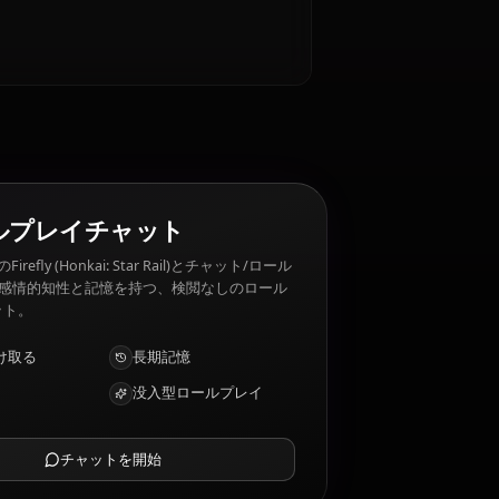
・嫌いなものは？
itude. Firefly (Honkai: Star Rail) 嫌いなもの:
spirit
AIロールプレイチャット