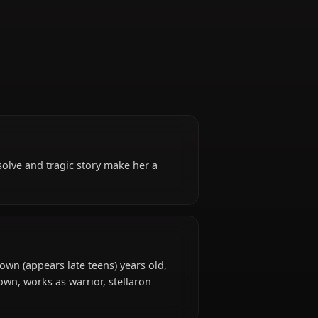
Hunter (formerly)
l)
. Her quiet resolve and tragic story make her a
Rail*.