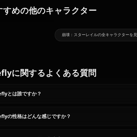
ギャラリー近日公開！Firefly (Honkai:
10.8k
チャット数
スターレイ
ル主人公
おすすめの他のキャラクター
（女）
カフカ
ヘルタ
崩壊：スターレイルの全キ