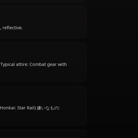
r Rail) is Unknown (appears late teens) years old,
ls from Unknown, works as warrior, stellaron
ilblazer ally.
, determined, reflective.
dium Breasts Typical attire: Combat gear with