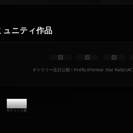
テキストをFirefly (Honkai: Star Rail)のアニメアートに変
換。夢のシチュエーション、カスタム衣装、アニメ動画を
瞬時に生成します。
制限なし
高品質
カスタムポーズ
動画に変換
アートを作成
コミュニティ作品