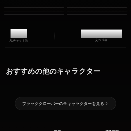
8.3k
@casualwaifus
作成者
チャット数
セクレ・スワ
ミモザ・ヴァ
ヴァネッサ・
おすすめの他のキャラクター
ロテイル
ーミリオン
エノテーカ
ブラッククローバーの全キャラクターを見る