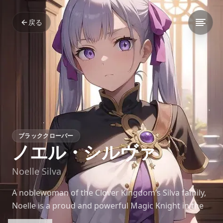
戻る
ブラッククローバー
ノエル・シルヴァ
Noelle Silva
A noblewoman of the Clover Kingdom’s Silva family,
Noelle is a proud and powerful Magic Knight in the
Black Bulls. Despite initially struggling with control