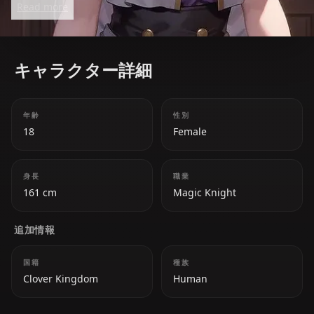
Read more
over her immense mana, she becomes a fearsome
water mage, donning the Valkyrie Dress in battle.
Behind her tough exterior lies a vulnerable girl
キャラクター詳細
striving to earn respect and protect those she cares
for, especially Asta.
年齢
性別
18
Female
身長
職業
161 cm
Magic Knight
追加情報
国籍
種族
Clover Kingdom
Human