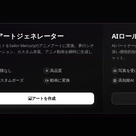
Disorganization, failure.
Sailor Mercuryの特徴は？
Water-based powers, strategic mind
AIアートジェネレーター
テキストをSailor Mercuryのアニメアートに変換。夢のシチ
ュエーション、カスタム衣装、アニメ動画を瞬時に生成し
ます。