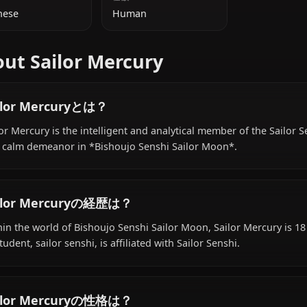
追加情報
国籍
種族
Japanese
Human
About Sailor Mercury
Sailor Mercuryとは？
Sailor Mercury is the intelligent and analytical member 
and calm demeanor in *Bishoujo Senshi Sailor Moon*.
Sailor Mercuryの経歴は？