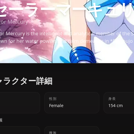
美少女戦士セーラームーン
セーラーマーキ
Sailor Mercury
Sailor Mercury is the intelligent and analytical mem
known for her water powers and calm demeanor in
Moon*.
キャラクター詳細
年齢
性別
18
Female