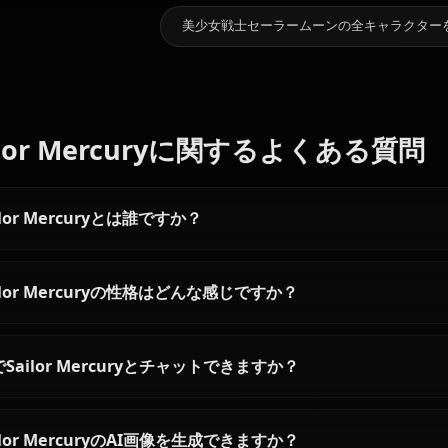
11.9k
チャット数
おすすめの他のキャラクター
月野うさぎ
水野亜美
愛野美奈子
美少女戦士セーラームーンの