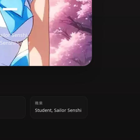
ュリー
ber of the Sailor Senshi,
 *Bishoujo Senshi Sailor
身長
職業
154 cm
Student, Sailor Senshi