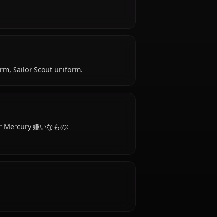
Mercury is 18 years old, hails from Japanese, works
alm.
: School uniform, Sailor Scout uniform.
 friends. Sailor Mercury 嫌いなもの: