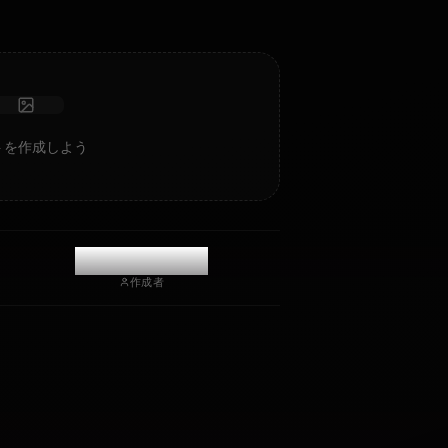
写真を受け取る
長期記憶
高知能AI
没入型ロールプレイ
チャットを開始
rcuryのAIアートを作成しよう