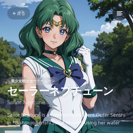
戻る
美少女戦士セーラームーン
セーラーネプチューン
Sailor Neptune
Sailor Neptune is a calm and intelligent Outer Senshi
in *Bishoujo Senshi Sailor Moon*, using her water
powers and strategic mind to support the team.