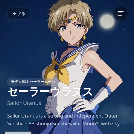
戻る
美少女戦士セーラームーン
セーラーウラヌス
Sailor Uranus
Sailor Uranus is a strong and independent Outer
Senshi in *Bishoujo Senshi Sailor Moon*, with sky
and wind powers. She is courageous and skilled in