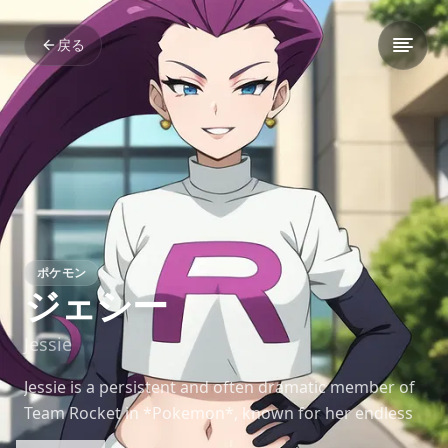
戻る
ポケモン
ジェシー
Jessie
Jessie is a persistent and often dramatic member of
Team Rocket in *Pokemon*, known for her endless
schemes and rivalry with Ash and his Pikachu.