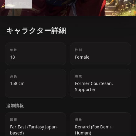
Read more
and powerful supportive magic make her a beloved
figure in DanMachi.
キャラクター詳細
年齢
性別
18
Female
身長
職業
158 cm
Former Courtesan,
Supporter
追加情報
国籍
種族
Far East (Fantasy Japan-
Renard (Fox Demi-
based)
Human)