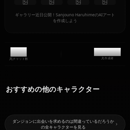
ギャラリー近日公開！Sanjouno HaruhimeのAIアート
を作成しよう
9.6k
@kanashi
作成者
チャット数
アイズ・ヴァ
ベル・クラネ
レンシュタイ
おすすめの他のキャラクター
ル
ヘスティア
ン
ダンジョンに出会いを求めるのは間違っているだろうか
の全キャラクターを見る