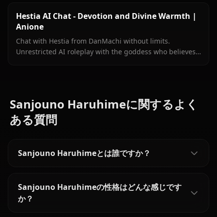
Hestia AI Chat - Devotion and Divine Warmth |
Anione
Chat with Hestia from DanMachi without limits.
Unrestricted AI roleplay with the goddess who believes
in you completely. Meet her on Anione.
Sanjouno Haruhimeに関するよく
ある質問
Sanjouno Haruhimeとは誰ですか？
Sanjouno Haruhimeの性格はどんな感じです
か？