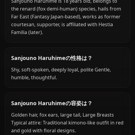
Sanjouno Haruhime is 18 years old, belongs to
the renard (fox demi-human) species, hails from
Far East (Fantasy Japan-based), works as former
courtesan, supporter, is affiliated with Hestia
Familia (later).
Sanjouno Haruhimeの性格は？
Shy, soft-spoken, deeply loyal, polite Gentle,
humble, thoughtful.
Sanjouno Haruhimeの容姿は？
Golden hair, fox ears, large tail, Large Breasts
Typical attire: Traditional kimono-like outfit in red
and gold with floral designs.