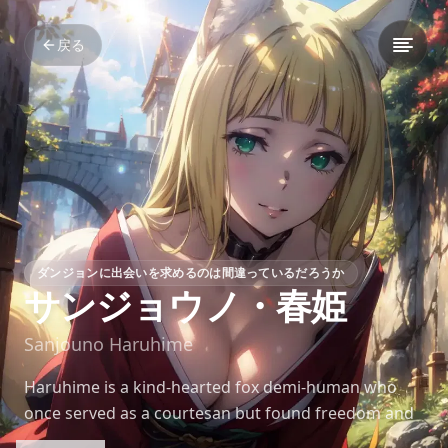
戻る
ダンジョンに出会いを求めるのは間違っているだろうか
サンジョウノ・春姫
Sanjouno Haruhime
Haruhime is a kind-hearted fox demi-human who
once served as a courtesan but found freedom and
family with the Hestia Familia. Her humility, grace,