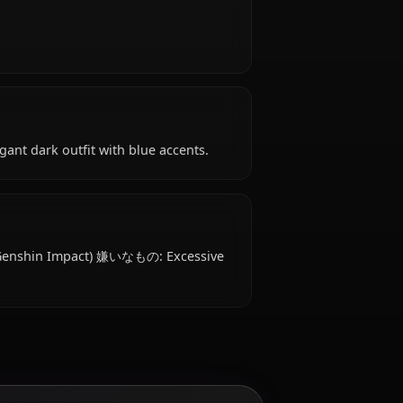
ct) is 20s years old, hails from Mondstadt, works
cal attire: Elegant dark outfit with blue accents.
嫌いなものは？