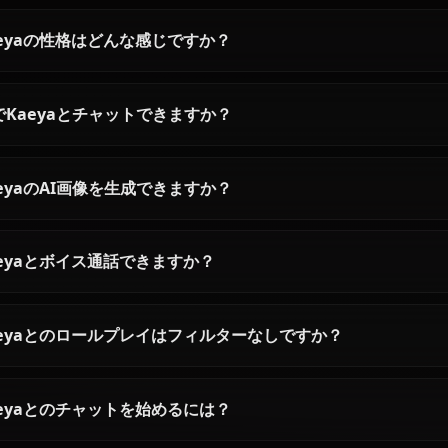
ユーラAIチャット — 原神の審判
ルミネAIチャット: 
の騎士と話そう
しむ制限なし原神
AnioneでAIユーラとチャット — ロ
ルミネAIとオンライ
ーレンスの血を背負いながら自分
ト。旅人としての制
の道を歩む騎士団偵察隊長。原作
ールプレイ — 永続
に忠実な原神ロールプレイ、フィ
キスト内メディア、An
ルターなし。
ィルターゼロ。
Kaeyaに関するよくある質問
Kaeyaとは誰ですか？
Kaeyaの性格はどんな感じですか？