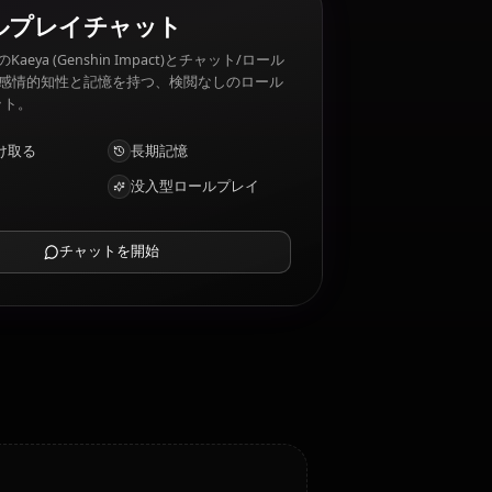
wine. Kaeya (Genshin Impact) 嫌いなもの: Excessive
AIロールプレイチャット
AIパートナーのKaeya (Genshin Impact)とチャット/ロール
プレイ。深い感情的知性と記憶を持つ、検閲なしのロール
プレイ/チャット。
写真を受け取る
長期記憶
高知能AI
没入型ロールプレイ