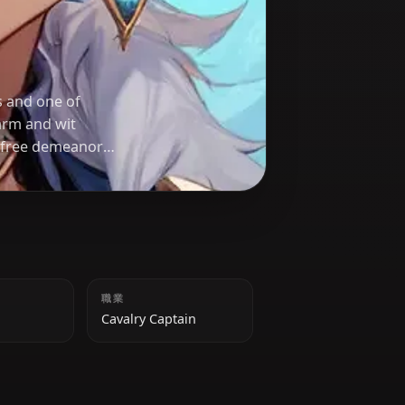
s of Favonius and one of
uals. His charm and wit
eath his carefree demeanor
 to his comrades.
身長
職業
185 cm
Cavalry Captain