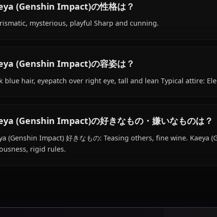
Kaeya (Genshin Impact)の経歴は？
Within the world of Genshin Impact, Kaeya (Genshin Impa
as cavalry captain, is affiliated with Knights of Favonius.
Kaeya (Genshin Impact)の性格は？
Charismatic, mysterious, playful Sharp and cunning.
Kaeya (Genshin Impact)の容姿は？
Dark blue hair, eyepatch over right eye, tall and lean Typi
Kaeya (Genshin Impact)の好きなもの・