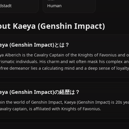
追加情報
国籍
種族
Mondstadt
Human
About Kaeya (Genshin Impact
Kaeya (Genshin Impact)とは？
Kaeya Alberich is the Cavalry Captain of the Knights of
charismatic individuals. His charm and wit often mask h
carefree demeanor lies a calculating mind and a deep se