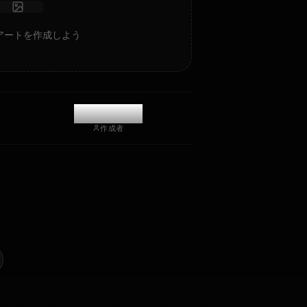
チャットを開始
n Impact)のAIアートを作成しよう
@kanashi