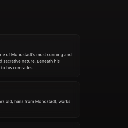
)
 Favonius and one of Mondstadt's most cunning and
is complex and secretive nature. Beneath his
nse of loyalty to his comrades.