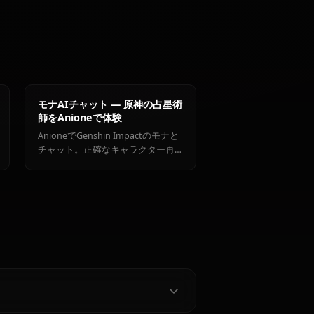
作成者
刻晴
申鶴
ジン
ターを見る
t)