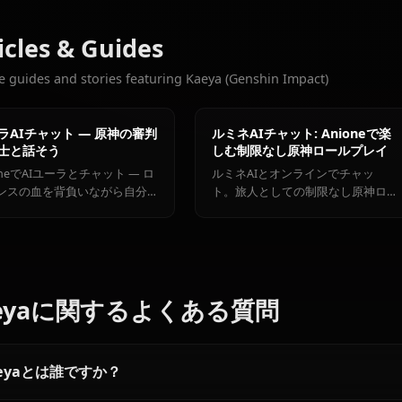
チャット数
エウルア・
おすすめの他のキャラクター
ローレンス
甘雨
胡桃
原神の全キャラク
Articles & Guides
Explore guides and stories featuring Kaeya (Genshin Impac