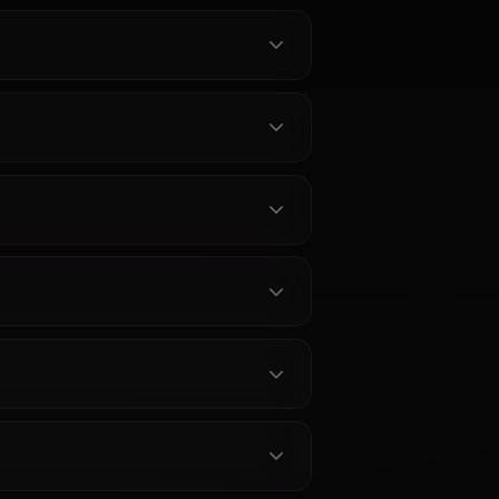
Anioneで楽
モナAIチャット — 原神の占星術
ロールプレイ
師をAnioneで体験
ンでチャッ
AnioneでGenshin Impactのモナと
限なし原神ロ
チャット。正確なキャラクター再
メモリ、コンテ
現、永続メモリ、高いクリエイテ
ioneではフ
ィブ自由度でモンシュタットの占
星術師を体験できます。