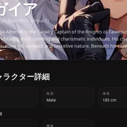
原神
ガイア
Kaeya (Genshin Impact)
Kaeya Alberich is the Cavalry Captain of the Knight
Mondstadt's most cunning and charismatic individ
often mask his complex and secretive nature. Ben
lies a calculating mind and a deep sense of loyalty
キャラクター詳細
年齢
性別
20s
Male