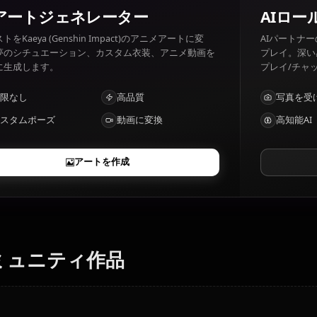
Kaeya (Genshin Impact) 好きなもの: Teasing others, fine 
seriousness, rigid rules.
AIアートジェネレーター
テキストをKaeya (Genshin Impact)のアニメアートに変
換。夢のシチュエーション、カスタム衣装、アニメ動画を
瞬時に生成します。
制限なし
高品質
カスタムポーズ
動画に変換