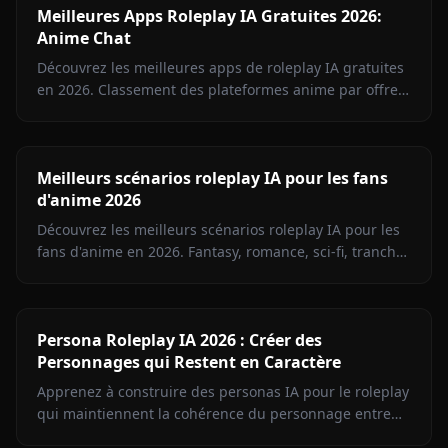
Meilleures Apps Roleplay IA Gratuites 2026:
Anime Chat
Découvrez les meilleures apps de roleplay IA gratuites
en 2026. Classement des plateformes anime par offre
gratuite, liberté créative, mémoire et médias en chat.
Meilleurs scénarios roleplay IA pour les fans
d'anime 2026
Découvrez les meilleurs scénarios roleplay IA pour les
fans d'anime en 2026. Fantasy, romance, sci-fi, tranche
de vie : apprenez à écrire des prompts qui
fonctionnent vraiment et pourquoi Anione offre
l'expérience la plus immersive.
Persona Roleplay IA 2026 : Créer des
Personnages qui Restent en Caractère
Apprenez à construire des personas IA pour le roleplay
qui maintiennent la cohérence du personnage entre
les sessions. Guide étape par étape couvrant la voix,