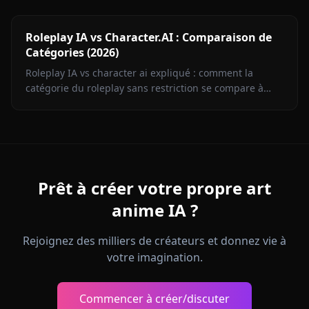
les ancres mémoire et les conseils par genre.
Roleplay IA vs Character.AI : Comparaison de
Catégories (2026)
Roleplay IA vs character ai expliqué : comment la
catégorie du roleplay sans restriction se compare à
Character.AI sur filtres, mémoire, médias et prix.
Prêt à créer votre propre art
anime IA ?
Rejoignez des milliers de créateurs et donnez vie à
votre imagination.
Commencer à créer/discuter