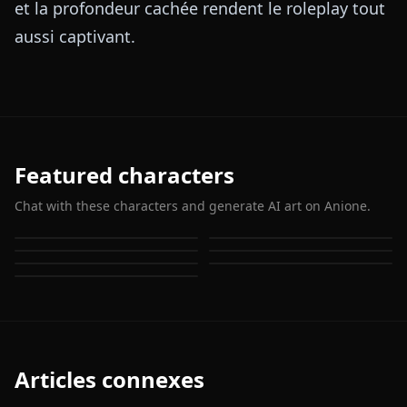
et la profondeur cachée rendent le roleplay tout
aussi captivant.
Featured characters
Chat with these characters and generate AI art on Anione.
Makima (Chainsaw Man)
Power
Hayakawa Aki
Denji (Chainsaw Man)
Reze (Chainsaw Man)
Higashiyama Kobeni
Mitaka Asa
Articles connexes