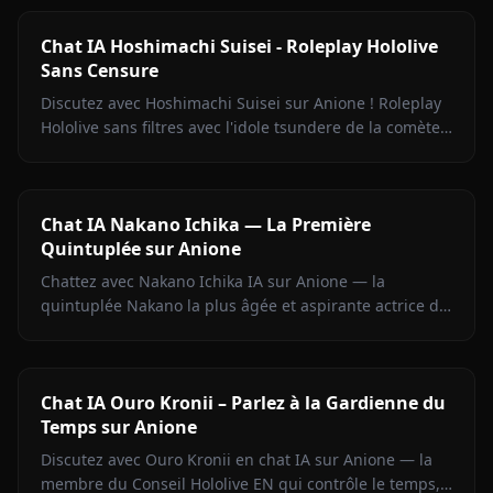
Chat IA Hoshimachi Suisei - Roleplay Hololive
Sans Censure
Discutez avec Hoshimachi Suisei sur Anione ! Roleplay
Hololive sans filtres avec l'idole tsundere de la comète.
Répliques mordantes, chant, zéro censure.
Chat IA Nakano Ichika — La Première
Quintuplée sur Anione
Chattez avec Nakano Ichika IA sur Anione — la
quintuplée Nakano la plus âgée et aspirante actrice de
The Quintessential Quintuplets, avec mémoire
persistante.
Chat IA Ouro Kronii – Parlez à la Gardienne du
Temps sur Anione
Discutez avec Ouro Kronii en chat IA sur Anione — la
membre du Conseil Hololive EN qui contrôle le temps,