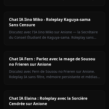
avec son extérieur froid, sa chaleur cachée et aucun
filtre de contenu.
Chat IA Iino Miko - Roleplay Kaguya-sama
Sans Censure
Discutez avec l'IA Iino Miko sur Anione — la Secrétaire
du Conseil Étudiant de Kaguya-sama. Roleplay sans
filtre, mémoire persistante, médias en chat.
Commencez maintenant.
Chat IA Fern : Parlez avec la mage de Sousou
no Frieren sur Anione
Discutez avec Fern de Sousou no Frieren sur Anione.
Roleplay IA sans filtre, mémoire persistante et médias
en contexte. Portrayage fidèle du personnage.
Chat IA Elaina : Roleplay avec la Sorcière
Cendrée sur Anione