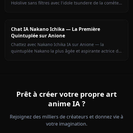
Hololive sans filtres avec l'idole tsundere de la comète.
Répliques mordantes, chant, zéro censure.
Chat IA Nakano Ichika — La Première
Quintuplée sur Anione
Chattez avec Nakano Ichika IA sur Anione — la
quintuplée Nakano la plus âgée et aspirante actrice de
The Quintessential Quintuplets, avec mémoire
persistante.
Prêt à créer votre propre art
anime IA ?
Rejoignez des milliers de créateurs et donnez vie à
votre imagination.