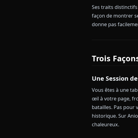
leur retard sc
c'est une que
Tout change q
ses seigneurs
tourner vers 
Ses traits dis
façon de mont
donne pas fac
Trois F