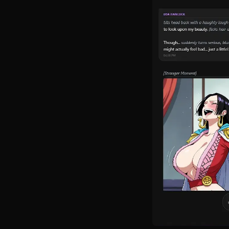
Les
médias e
conversation 
laquelle vous 
Et surtout, pa
réservée, sin