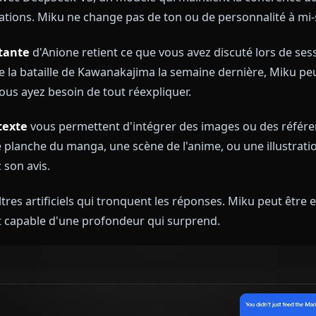
question sur Takeda Shingen ou sur la rivalité entre cl
 un enthousiasme authentique. Elle explique les allia
e bataille, et la complexité politique de cette époqu
histoire en quelque chose de vivant.
Rend l'IA Miku d'Anione Unique
onne avec DeepSeek-V3, un modèle qui maintient la 
nversations. Miku ne change pas de ton ou de personn
ersistante
d'Anione retient ce que vous avez discuté
arlé de la bataille de Kawanakajima la semaine dernièr
que vous ayez besoin de tout réexpliquer.