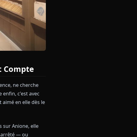
aque Mot Compte
e pas sa présence, ne cherche
nd elle parle enfin, c'est avec