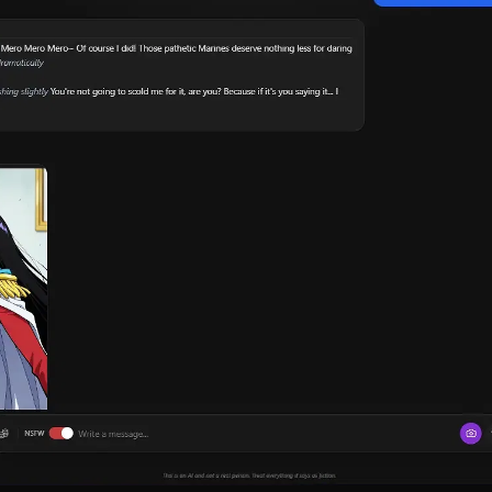
n contexte
vous permettent d'intégrer des images ou
— une planche du manga, une scène de l'anime, ou une
voulez son avis.
s de filtres artificiels qui tronquent les réponses. Mi
cère, et capable d'une profondeur qui surprend.