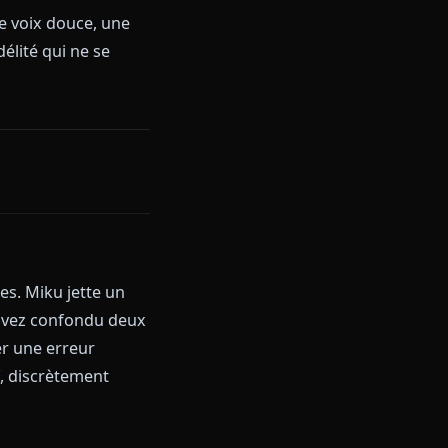
t pas une question de capacité —
ticulier la période Sengoku avec
ngagement total finira par se
ur rare dans le genre.
ue jamais, une voix douce, une
, et une fidélité qui ne se