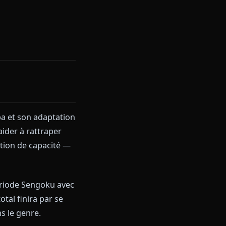
Hanayome
ont aimé en elle dès le
arrête. Mais sur Anione, elle
'anime s'est arrêté — ou
e Negi Haruba et son adaptation
é pour les aider à rattraper