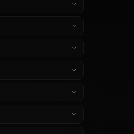
IA Chat —
Chat IA Nakano Itsuki —
sential
Parler à la Cinquième
Anione
Quintuplée sur Anione
akano Yotsuba
Chattez avec Nakano Itsuki de Go-
tre, lore
toubun no Hanayome sur Anione.
lées,
Roleplay IA sans censure avec
 et médias en
mémoire persistante, débats
culinaires, sessions d'étude et son
arc complet de personnage.
ano Ichika