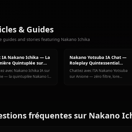
7.4k
DISCUSSIONS
Nakano
Nakano
Nakano
Plus de personnages que vous
Miku
Itsuki
Yotsuba
Voir tous les personnages de 
Articles & Guides
Explore guides and stories featuring Nakano Ichika