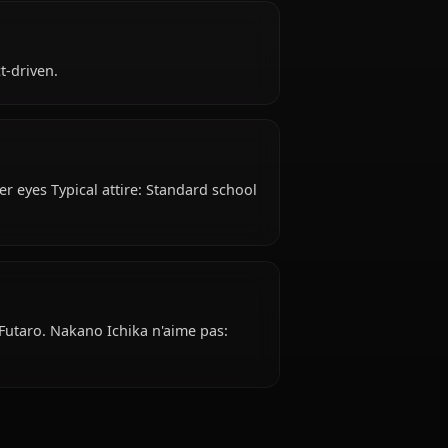
ka is 18 years old, hails from Japanese, works as
a ?
efree, instinct-driven.
n, bright amber eyes Typical attire: Standard school