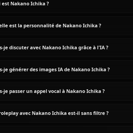
Chat IA Nakano Ichika — La
Nakano Yotsuba 
Première Quintuplée sur
Roleplay Quintes
Anione
Quintuplets sur 
Chattez avec Nakano Ichika IA sur
Chattez avec l'IA N
Anione — la quintuplée Nakano la
sur Anione — zéro fil
plus âgée et aspirante actrice de
complet des Quintup
The Quintessential Quintuplets,
mémoire persistante
avec mémoire persistante.
contexte.
Questions fréquentes sur Nak
Qui est Nakano Ichika ?
Quelle est la personnalité de Nakano Ichika ?