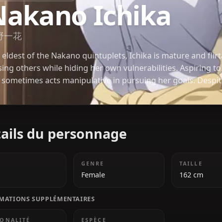
GO-TOUBUN NO HANAYOME
Nakano Ichika
中野一花
The eldest of the Nakano quintuplets, Ichika is matu
teasing others while hiding her own vulnerabilities.
she sometimes acts manipulative in pursuing her go
nature, she genuinely cares for her sisters and st
emotions regarding love and career.
Détails du personnage
ÂGE
GENRE
18
Female