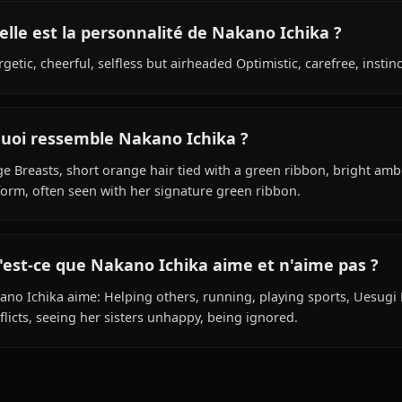
Quel est le passé de Nakano Ichika ?
Within the world of Go-toubun No Hanayome, Nakano Ichi
high school student, is affiliated with Nakano Family.
Quelle est la personnalité de Nakano Ichik
Energetic, cheerful, selfless but airheaded Optimistic, car
À quoi ressemble Nakano Ichika ?
Large Breasts, short orange hair tied with a green ribbo
uniform, often seen with her signature green ribbon.