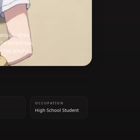
re and flirtatious, often
 Aspiring to be an actress,
als. Despite her playful
ruggles with her own
TAILLE
OCCUPATION
162 cm
High School Student