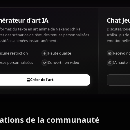
Qu'est-ce que Nakano Ichika aime et n'aim
Nakano Ichika aime: Helping others, running, playing sp
Conflicts, seeing her sisters unhappy, being ignored.
Générateur d'art IA
Transformez du texte en art anime de Nakano Ichika.
Générez des scénarios de rêve, des tenues personnalisées
et des vidéos animées instantanément.
Aucune restriction
Haute qualité
Poses personnalisées
Convertir en vidéo