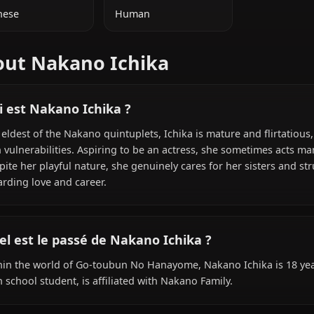
INFORMATIONS SUPPLÉMENTAIRES
NATIONALITÉ
ESPÈCE
Japanese
Human
About Nakano Ichika
Qui est Nakano Ichika ?
The eldest of the Nakano quintuplets, Ichika is mature an
own vulnerabilities. Aspiring to be an actress, she some
Despite her playful nature, she genuinely cares for her 
regarding love and career.