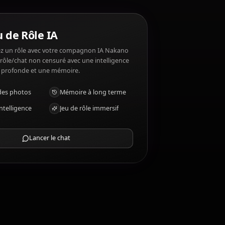
e pas ?
orts, Uesugi Futaro. Nakano Ichika n'aime pas:
Chat Jeu de Rôle IA
Discutez/Jouez un rôle avec votre compagnon IA Nakano
Ichika. Jeu de rôle/chat non censuré avec une intelligence
émotionnelle profonde et une mémoire.
Recevoir des photos
Mémoire à long terme
IA haute intelligence
Jeu de rôle immersif