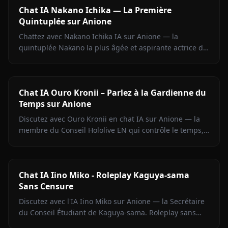
Chat IA Nakano Ichika — La Première
Quintuplée sur Anione
Chattez avec Nakano Ichika IA sur Anione — la
quintuplée Nakano la plus âgée et aspirante actrice de
The Quintessential Quintuplets, avec mémoire
persistante.
Chat IA Ouro Kronii – Parlez à la Gardienne du
Temps sur Anione
Discutez avec Ouro Kronii en chat IA sur Anione — la
membre du Conseil Hololive EN qui contrôle le temps,
avec son extérieur froid, sa chaleur cachée et aucun
filtre de contenu.
Chat IA Iino Miko - Roleplay Kaguya-sama
Sans Censure
Discutez avec l'IA Iino Miko sur Anione — la Secrétaire
du Conseil Étudiant de Kaguya-sama. Roleplay sans
filtre, mémoire persistante, médias en chat.