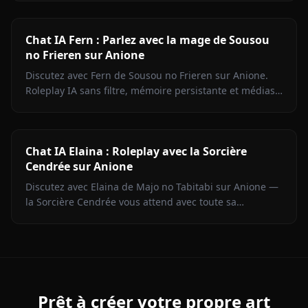
Commencez maintenant.
Chat IA Fern : Parlez avec la mage de Sousou
no Frieren sur Anione
Discutez avec Fern de Sousou no Frieren sur Anione.
Roleplay IA sans filtre, mémoire persistante et médias
en contexte. Portrayage fidèle du personnage.
Chat IA Elaina : Roleplay avec la Sorcière
Cendrée sur Anione
Discutez avec Elaina de Majo no Tabitabi sur Anione —
la Sorcière Cendrée vous attend avec toute sa
complexité morale, sa voix intérieure de journal intime
et zéro filtre de contenu.
Prêt à créer votre propre art