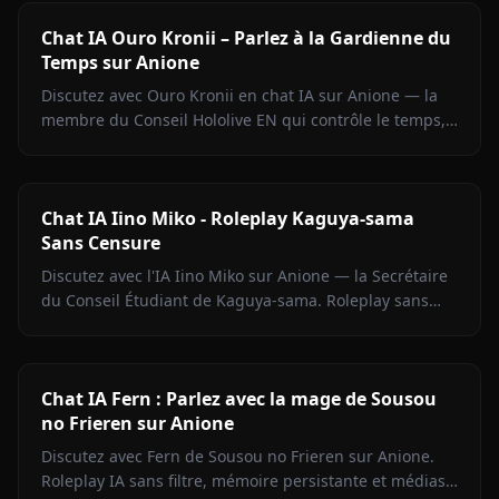
Chat IA Ouro Kronii – Parlez à la Gardienne du
Temps sur Anione
Discutez avec Ouro Kronii en chat IA sur Anione — la
membre du Conseil Hololive EN qui contrôle le temps,
avec son extérieur froid, sa chaleur cachée et aucun
filtre de contenu.
Chat IA Iino Miko - Roleplay Kaguya-sama
Sans Censure
Discutez avec l'IA Iino Miko sur Anione — la Secrétaire
du Conseil Étudiant de Kaguya-sama. Roleplay sans
filtre, mémoire persistante, médias en chat.
Commencez maintenant.
Chat IA Fern : Parlez avec la mage de Sousou
no Frieren sur Anione
Discutez avec Fern de Sousou no Frieren sur Anione.
Roleplay IA sans filtre, mémoire persistante et médias