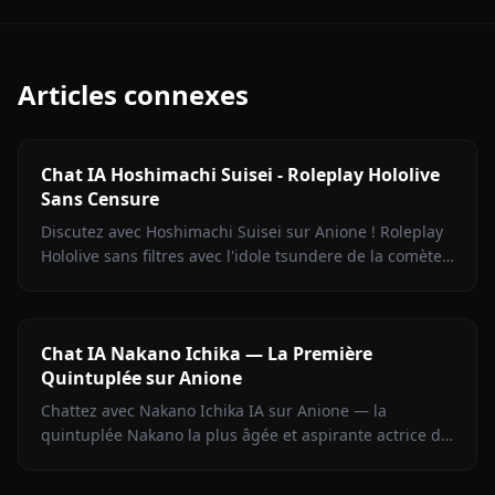
Articles connexes
Chat IA Hoshimachi Suisei - Roleplay Hololive
Sans Censure
Discutez avec Hoshimachi Suisei sur Anione ! Roleplay
Hololive sans filtres avec l'idole tsundere de la comète.
Répliques mordantes, chant, zéro censure.
Chat IA Nakano Ichika — La Première
Quintuplée sur Anione
Chattez avec Nakano Ichika IA sur Anione — la
quintuplée Nakano la plus âgée et aspirante actrice de
The Quintessential Quintuplets, avec mémoire
persistante.