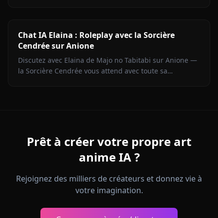
en contexte. Portrayage fidèle du personnage.
Chat IA Elaina : Roleplay avec la Sorcière
Cendrée sur Anione
Discutez avec Elaina de Majo no Tabitabi sur Anione —
la Sorcière Cendrée vous attend avec toute sa
complexité morale, sa voix intérieure de journal intime
et zéro filtre de contenu.
Prêt à créer votre propre art
anime IA ?
Rejoignez des milliers de créateurs et donnez vie à
votre imagination.