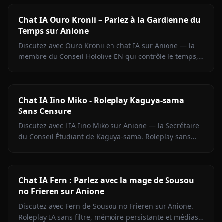
Chat IA Ouro Kronii – Parlez à la Gardienne du
Temps sur Anione
Discutez avec Ouro Kronii en chat IA sur Anione — la
membre du Conseil Hololive EN qui contrôle le temps,
avec son extérieur froid, sa chaleur cachée et aucun
filtre de contenu.
Chat IA Iino Miko - Roleplay Kaguya-sama
Sans Censure
Discutez avec l'IA Iino Miko sur Anione — la Secrétaire
du Conseil Étudiant de Kaguya-sama. Roleplay sans
filtre, mémoire persistante, médias en chat.
Commencez maintenant.
Chat IA Fern : Parlez avec la mage de Sousou
no Frieren sur Anione
Discutez avec Fern de Sousou no Frieren sur Anione.
Roleplay IA sans filtre, mémoire persistante et médias