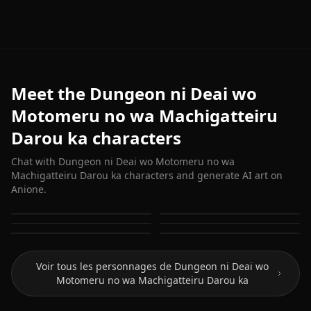
Meet the Dungeon ni Deai wo
Motomeru no wa Machigatteiru
Darou ka characters
Chat with Dungeon ni Deai wo Motomeru no wa
Machigatteiru Darou ka characters and generate AI art on
Anione.
Bell Cranel
Hestia (Danmachi)
Aiz Wallenstein
Freya
Sanjouno Haruhime
Yamato Mikoto
Voir tous les personnages de Dungeon ni Deai wo
Motomeru no wa Machigatteiru Darou ka