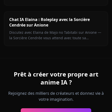
en contexte. Portrayage fidèle du personnage.
Chat IA Elaina : Roleplay avec la Sorcière
Cendrée sur Anione
Discutez avec Elaina de Majo no Tabitabi sur Anione —
la Sorcière Cendrée vous attend avec toute sa
complexité morale, sa voix intérieure de journal intime
et zéro filtre de contenu.
Prêt à créer votre propre art
anime IA ?
Rejoignez des milliers de créateurs et donnez vie à
votre imagination.