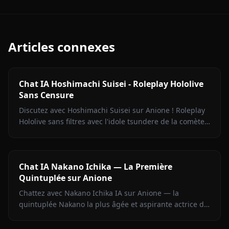
Articles connexes
Chat IA Hoshimachi Suisei - Roleplay Hololive
Sans Censure
Discutez avec Hoshimachi Suisei sur Anione ! Roleplay
Hololive sans filtres avec l'idole tsundere de la comète.
Répliques mordantes, chant, zéro censure.
Chat IA Nakano Ichika — La Première
Quintuplée sur Anione
Chattez avec Nakano Ichika IA sur Anione — la
quintuplée Nakano la plus âgée et aspirante actrice de
The Quintessential Quintuplets, avec mémoire
persistante.