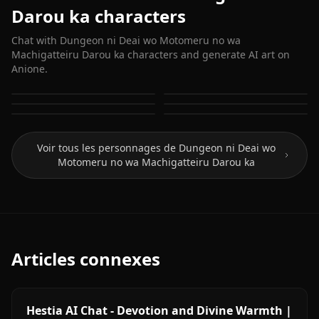
Darou ka characters
Chat with Dungeon ni Deai wo Motomeru no wa
Machigatteiru Darou ka characters and generate AI art on
Anione.
Bell Cranel
Hestia (Danmachi)
Aiz Wallenstein
Freya
Sanjouno Haruhime
Yamato Mikoto
Voir tous les personnages de Dungeon ni Deai wo
Motomeru no wa Machigatteiru Darou ka
Articles connexes
Hestia AI Chat - Devotion and Divine Warmth |