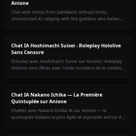
Anione
Chat with Hestia from DanMachi without limits.
Unrestricted AI roleplay with the goddess who believes
in you completely. Meet her on Anione.
Chat IA Hoshimachi Suisei - Roleplay Hololive
Sans Censure
Discutez avec Hoshimachi Suisei sur Anione ! Roleplay
Hololive sans filtres avec l'idole tsundere de la comète.
Répliques mordantes, chant, zéro censure.
Chat IA Nakano Ichika — La Première
Quintuplée sur Anione
Chattez avec Nakano Ichika IA sur Anione — la
quintuplée Nakano la plus âgée et aspirante actrice de
The Quintessential Quintuplets, avec mémoire
persistante.