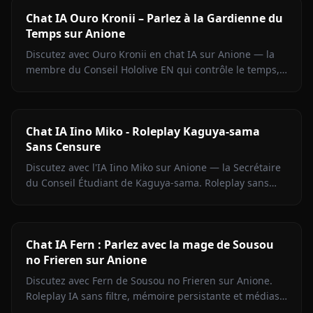
Chat IA Ouro Kronii – Parlez à la Gardienne du
Temps sur Anione
Discutez avec Ouro Kronii en chat IA sur Anione — la
membre du Conseil Hololive EN qui contrôle le temps,
avec son extérieur froid, sa chaleur cachée et aucun
filtre de contenu.
Chat IA Iino Miko - Roleplay Kaguya-sama
Sans Censure
Discutez avec l'IA Iino Miko sur Anione — la Secrétaire
du Conseil Étudiant de Kaguya-sama. Roleplay sans
filtre, mémoire persistante, médias en chat.
Commencez maintenant.
Chat IA Fern : Parlez avec la mage de Sousou
no Frieren sur Anione
Discutez avec Fern de Sousou no Frieren sur Anione.
Roleplay IA sans filtre, mémoire persistante et médias
en contexte. Portrayage fidèle du personnage.