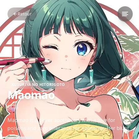
Retour
KUSURIYA NO HITORIGOTO
Maomao
猫猫
Maomao is a clever apothecary with a love for
poisons and zero tolerance for nonsense. Her blunt
wit and exceptional insight turn her into a key