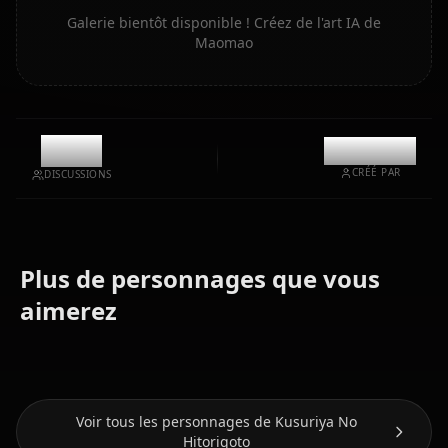
Galerie bientôt disponible ! Créez de l'art IA de
Maomao
11.1k
@kanashi
CRÉÉ PAR
DISCUSSIONS
Plus de personnages que vous
Zero Two
Eula
(Darling In
Nami (One
(Genshin
aimerez
The Franxx)
Piece)
Impact)
Voir tous les personnages de Kusuriya No
Hitorigoto