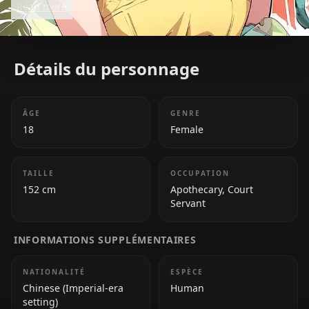
Read more
problem-solver within the palace.
Détails du personnage
ÂGE
GENRE
18
Female
TAILLE
OCCUPATION
152 cm
Apothecary, Court
Servant
INFORMATIONS SUPPLÉMENTAIRES
NATIONALITÉ
ESPÈCE
Chinese (Imperial-era
Human
setting)