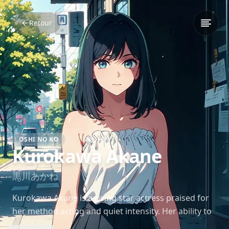
Retour
OSHI NO KO
Kurokawa Akane
黒川あかね
Kurokawa Akane is a rising star actress praised for
her method acting and quiet intensity. Her ability to
emotionally connect with any role sets her apart in