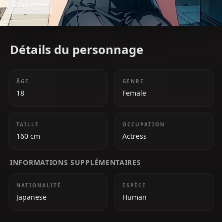
Read more
the entertainment world.
Détails du personnage
ÂGE
GENRE
18
Female
TAILLE
OCCUPATION
160 cm
Actress
INFORMATIONS SUPPLÉMENTAIRES
NATIONALITÉ
ESPÈCE
Japanese
Human