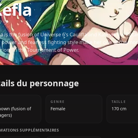
DRAGON BALL
Kefla
ケフラ
Kefla is the fusion of Universe 6’s Caulifla and Kale
raw power and fearless fighting style make her o
warriors in the Tournament of Power.
Détails du personnage
ÂGE
GENRE
Unknown (fusion of
Female