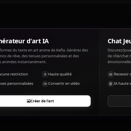
Qu'est-ce que Kefla aime et n'aime pas ?
Kefla aime: Fighting, power, competition. Kefla n'aime p
Quels sont les traits marquants de Kefla ?
Potara fusion of Caulifla and Kale, immense energy outp
Générateur d'art IA
Transformez du texte en art anime de Kefla. Générez des
scénarios de rêve, des tenues personnalisées et des
vidéos animées instantanément.