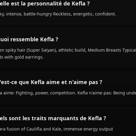
Quel est le passé de Kefla ?
Within the world of Dragon Ball, Kefla is Unknown (fusio
(potara fusion) species, hails from Saiyan (Universe 6), wo
Quelle est la personnalité de Kefla ?
Cocky, intense, battle-hungry Reckless, energetic, confid
À quoi ressemble Kefla ?
Green spiky hair (Super Saiyan), athletic build, Medium Br
pants with gold earrings.