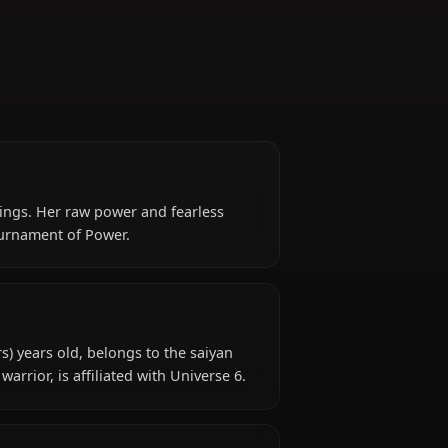
 the Potara earrings. Her raw power and fearless
iors in the Tournament of Power.