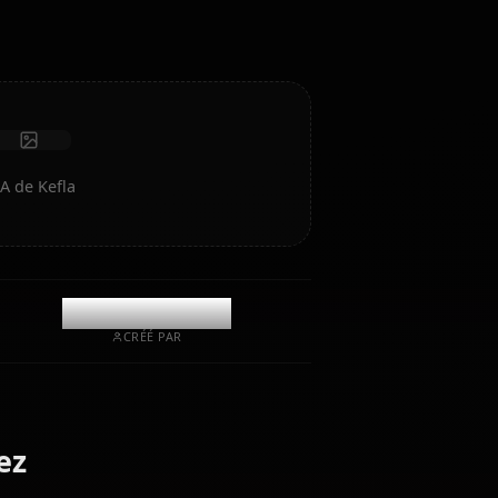
Recevoir des photos
Mémoire à long terme
IA haute intelligence
Jeu de rôle immersif
Lancer le chat
réez de l'art IA de Kefla