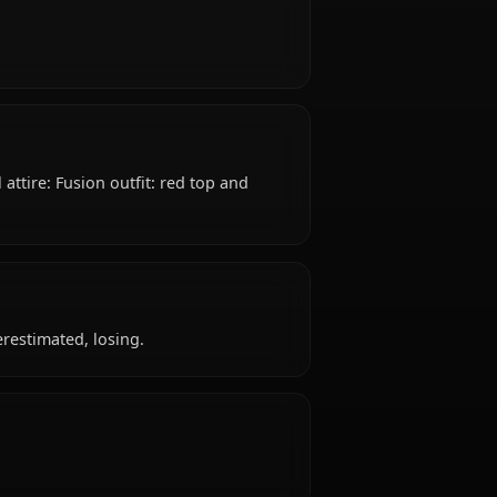
n of teenagers) years old, belongs to the saiyan
rks as fused warrior, is affiliated with Universe 6.
ent.
easts Typical attire: Fusion outfit: red top and