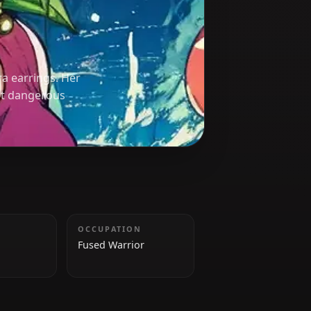
 via the Potara earrings. Her
ne of the most dangerous
TAILLE
OCCUPATION
170 cm
Fused Warrior