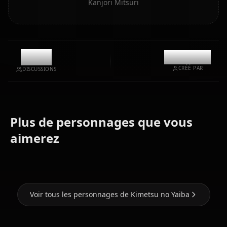
Kanjori Mitsuri
12.3k
@kanashi
CRÉÉ PAR
DISCUSSIONS
Plus de personnages que vous
Kamado
Kochou
Kamado
aimerez
Nezuko
Shinobu
Tanjirou
Voir tous les personnages de Kimetsu no Yaiba