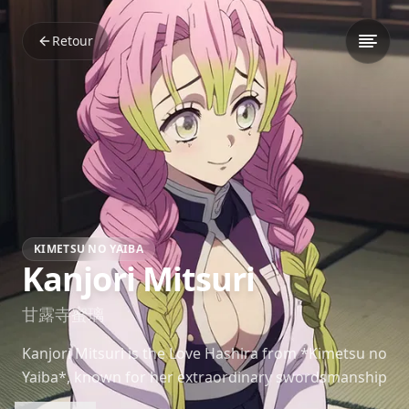
Retour
KIMETSU NO YAIBA
Kanjori Mitsuri
甘露寺蜜璃
Kanjori Mitsuri is the Love Hashira from *Kimetsu no
Yaiba*, known for her extraordinary swordsmanship
and compassionate nature. Her unique fighting style