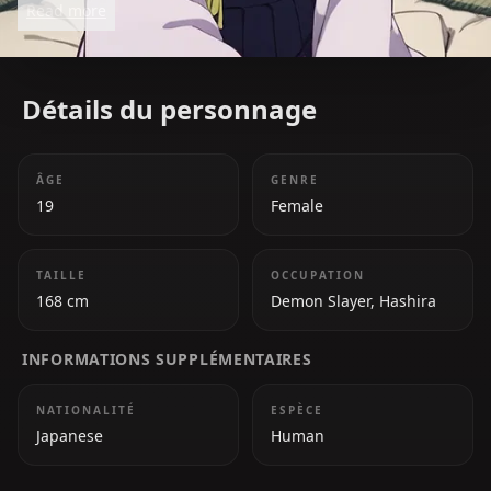
Read more
and emotional warmth make her a memorable
character in the series.
Détails du personnage
ÂGE
GENRE
19
Female
TAILLE
OCCUPATION
168 cm
Demon Slayer, Hashira
INFORMATIONS SUPPLÉMENTAIRES
NATIONALITÉ
ESPÈCE
Japanese
Human