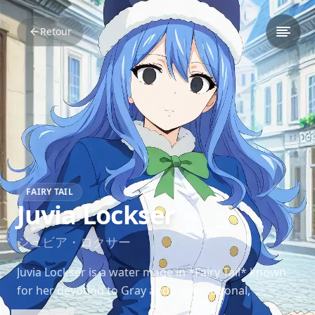
Retour
FAIRY TAIL
Juvia Lockser
ジュビア・ロクサー
Juvia Lockser is a water mage in *Fairy Tail* known
for her devotion to Gray and her emotional,
passionate nature. She uses her powerful water