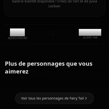
Galerie bientôt disponible ! Créez de l'art IA de Juvia
Lockser
12.5k
@kanashi
CRÉÉ PAR
DISCUSSIONS
Plus de personnages que vous
Lucy
Mirajane
aimerez
Heartfilia
Erza Scarlet
Strauss
Voir tous les personnages de Fairy Tail