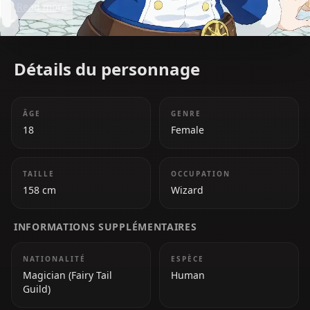
Read more
magic in both combat and to protect her friends.
Détails du personnage
ÂGE
GENRE
18
Female
TAILLE
OCCUPATION
158 cm
Wizard
INFORMATIONS SUPPLÉMENTAIRES
NATIONALITÉ
ESPÈCE
Magician (Fairy Tail
Human
Guild)