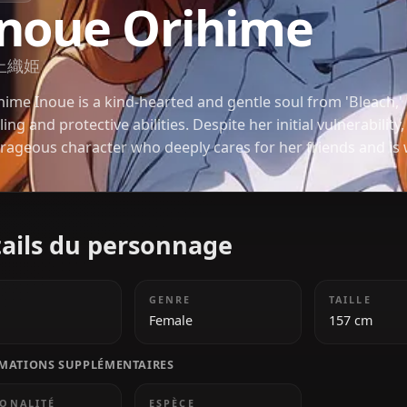
BLEACH
Inoue Orihime
井上織姫
Orihime Inoue is a kind-hearted and gentle soul fr
healing and protective abilities. Despite her initial 
courageous character who deeply cares for her frien
everything for their safety.
Détails du personnage
ÂGE
GENRE
18
Female