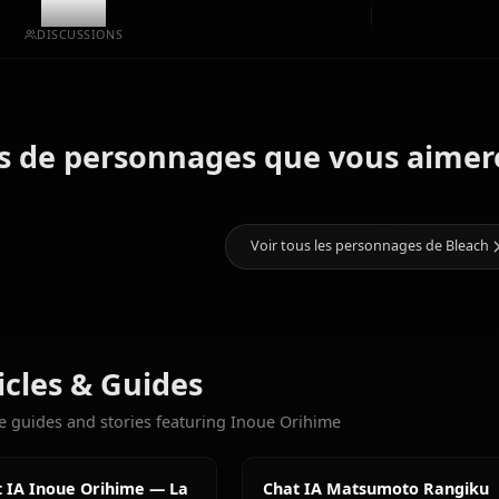
Créations de la communauté
8.8k
DISCUSSIONS
Grimmjow
Shihoin
Kuchiki
Plus de personnages que vous
Jaegerjaquez
Yoruichi
Rukia