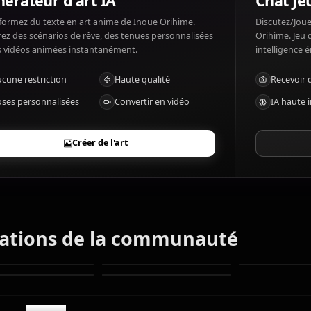
Inoue Orihime aime: Helping friends, peaceful days. Inou
Générateur d'art IA
Transformez du texte en art anime de Inoue Orihime.
Générez des scénarios de rêve, des tenues personnalisées
et des vidéos animées instantanément.
Aucune restriction
Haute qualité
Poses personnalisées
Convertir en vidéo
Créer de l'art