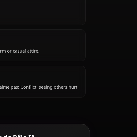
d, hails from Japanese, works as high school
e ?
.
 school uniform or casual attire.
e pas ?