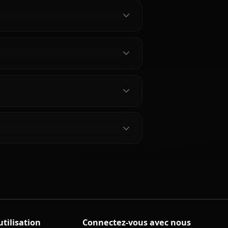
chat.
ue Orihime
?
 ?