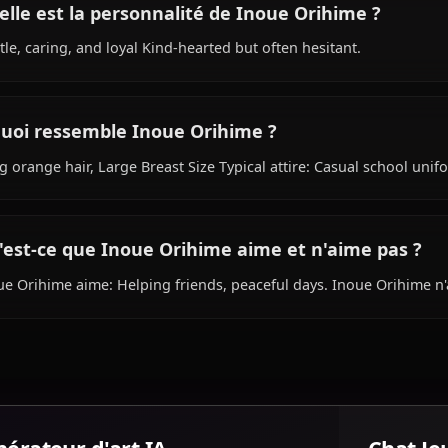
Quel est le passé de Inoue Orihime ?
Within the world of Bleach, Inoue Orihime is 18 years ol
student, is affiliated with Karakura High School.
Quelle est la personnalité de Inoue Orihim
Gentle, caring, and loyal Kind-hearted but often hesitant
À quoi ressemble Inoue Orihime ?
Long orange hair, Large Breast Size Typical attire: Casual
Qu'est-ce que Inoue Orihime aime et n'aim