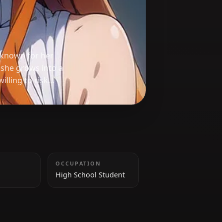
om 'Bleach,' known for her
vulnerability, she grows into a
ds and is willing to risk
TAILLE
OCCUPATION
157 cm
High School Student