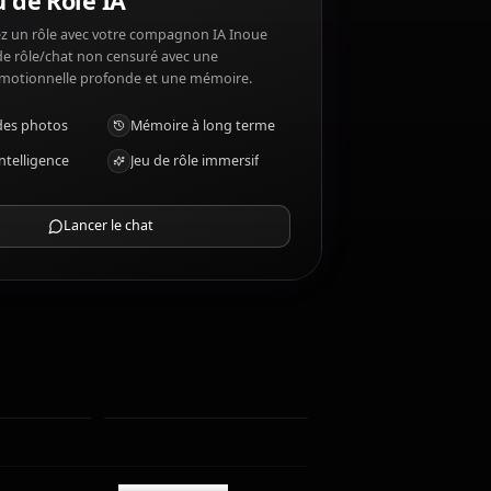
e Orihime n'aime pas: Conflict, seeing others hurt.
Chat Jeu de Rôle IA
Discutez/Jouez un rôle avec votre compagnon IA Inoue
Orihime. Jeu de rôle/chat non censuré avec une
intelligence émotionnelle profonde et une mémoire.
Recevoir des photos
Mémoire à long terme
IA haute intelligence
Jeu de rôle immersif
Lancer le chat