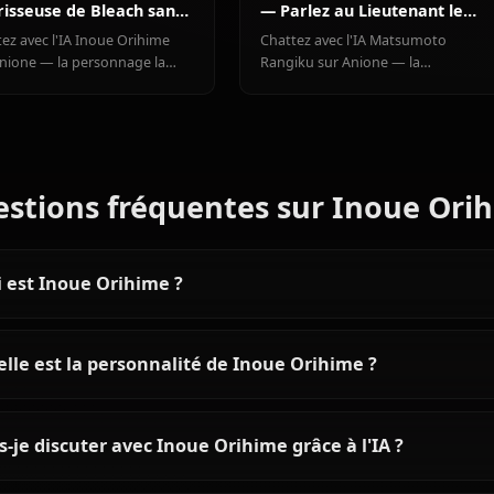
Voir tous les personn
Articles & Guides
Explore guides and stories featuring Inoue Orihime
Chat IA Inoue Orihime — La
Chat IA Matsumo
Guérisseuse de Bleach sans
— Parlez au Lieu
Filtres
Plus Complexe d
Chattez avec l'IA Inoue Orihime
Chattez avec l'IA M
sur Anione — la personnage la
Rangiku sur Anione 
plus chaleureuse de Bleach avec
lieutenante de la 10e
ses pouvoirs Shun Shun Rikka.
cache un vrai chagrin
Sans filtres, mémoire persistante.
saké et les rires. Rol