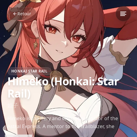
Retour
HONKAI STAR RAIL
Himeko (Honkai: Star
Rail)
姫子
Himeko is the fiery and elegant navigator of the
Astral Express. A mentor to the Trailblazer, she
combines combat prowess with thoughtful