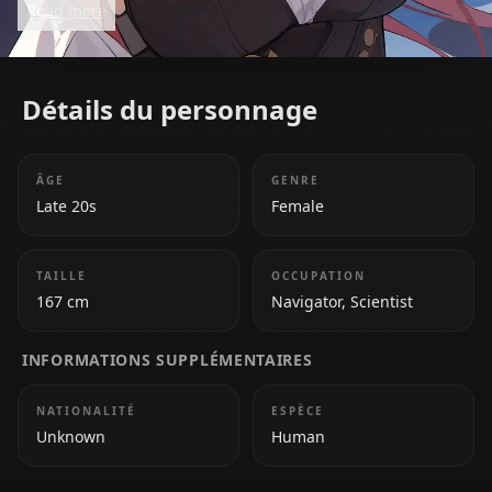
Read more
leadership in *Honkai: Star Rail*.
Détails du personnage
ÂGE
GENRE
Late 20s
Female
TAILLE
OCCUPATION
167 cm
Navigator, Scientist
INFORMATIONS SUPPLÉMENTAIRES
NATIONALITÉ
ESPÈCE
Unknown
Human