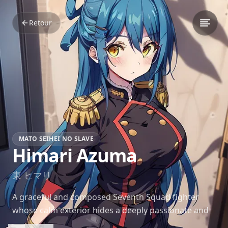
Retour
MATO SEIHEI NO SLAVE
Himari Azuma
東 ヒマリ
A graceful and composed Seventh Squad fighter
whose calm exterior hides a deeply passionate and
devoted soul.