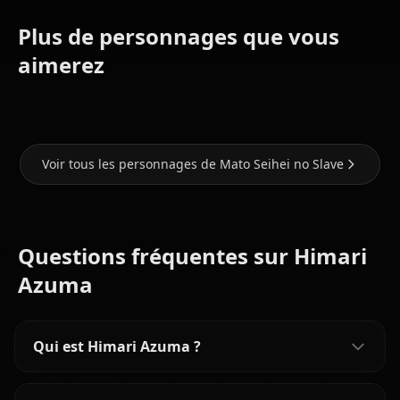
Plus de personnages que vous
Tenka
Kyouka
Ren
aimerez
Izumo
Uzen
Yamashiro
Voir tous les personnages de Mato Seihei no Slave
Questions fréquentes sur Himari
Azuma
Qui est Himari Azuma ?