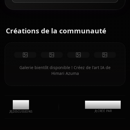
Créations de la communauté
Galerie bientôt disponible ! Créez de l'art IA de
Himari Azuma
0
@kinayymon
CRÉÉ PAR
DISCUSSIONS