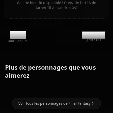
Galerie bientôt disponible ! Créez de l'art IA de
Garnet Til Alexandros XVII
12.1k
@kanashi
CRÉÉ PAR
DISCUSSIONS
Plus de personnages que vous
Tifa
Yuffie
Aerith
aimerez
Lockhart
Kisaragi
Gainsborough
Voir tous les personnages de Final Fantasy