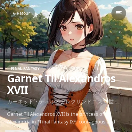
Retour
FINAL FANTASY
Garnet Til Alexandros
XVII
ガーネット・ティル・アレクサンドロス17世
Garnet Til Alexandros XVII is the princess of
Alexandria in *Final Fantasy IX*, courageous and
compassionate, growing as a leader throughout her