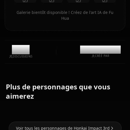
Galerie bientôt disponible ! Créez de l'art IA de Fu
Hua
11.2k
@casualwaifus
CRÉÉ PAR
DISCUSSIONS
Plus de personnages que vous
Kiana
aimerez
Elysia
Kaslana
Raiden Mei
Voir tous les personnages de Honkai Impact 3rd