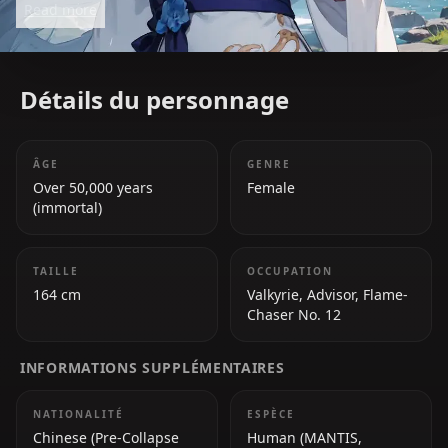
Read more
Impact 3rd*.
Détails du personnage
ÂGE
GENRE
Over 50,000 years
Female
(immortal)
TAILLE
OCCUPATION
164 cm
Valkyrie, Advisor, Flame-
Chaser No. 12
INFORMATIONS SUPPLÉMENTAIRES
NATIONALITÉ
ESPÈCE
Chinese (Pre-Collapse
Human (MANTIS,