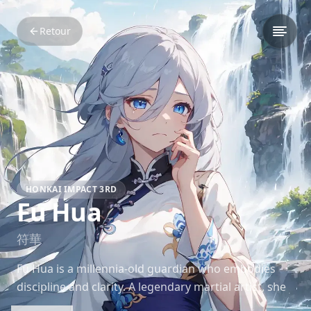
Retour
HONKAI IMPACT 3RD
Fu Hua
符華
Fu Hua is a millennia-old guardian who embodies
discipline and clarity. A legendary martial artist, she
serves as a guardian of humanity’s will in *Honkai