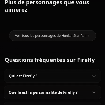
Plus de personnages que vous
Stelle
Kafka
Herta
(Honkai:
(Honkai:
(Honkai:
aimerez
Star Rail)
Star Rail)
Star Rail)
Voir tous les personnages de Honkai Star Rail
Questions fréquentes sur Firefly
Qui est Firefly ?
Quelle est la personnalité de Firefly ?