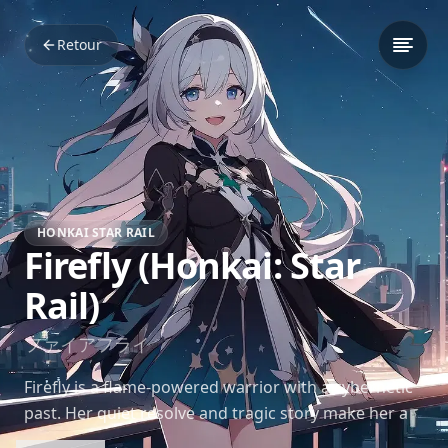
Retour
HONKAI STAR RAIL
Firefly (Honkai: Star
Rail)
ファイアフライ
Firefly is a flame-powered warrior with a cybernetic
past. Her quiet resolve and tragic story make her a
symbol of resistance and inner strength in *Honkai: