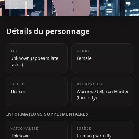
Read more
Star Rail*.
Détails du personnage
ÂGE
GENRE
Unknown (appears late
Female
teens)
TAILLE
OCCUPATION
165 cm
Warrior, Stellaron Hunter
(formerly)
INFORMATIONS SUPPLÉMENTAIRES
NATIONALITÉ
ESPÈCE
Unknown
Human (partially