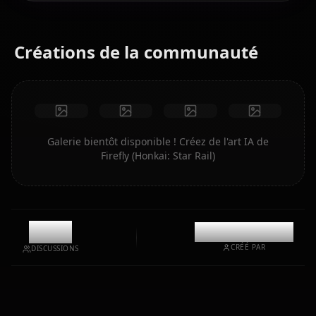
Créations de la communauté
Galerie bientôt disponible ! Créez de l'art IA de
Firefly (Honkai: Star Rail)
10.8k
@casualwaifus
CRÉÉ PAR
DISCUSSIONS