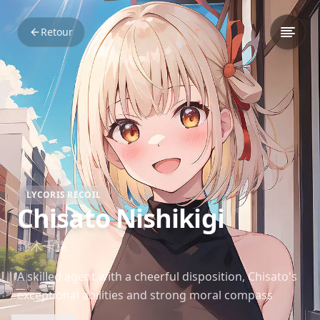
Retour
LYCORIS RECOIL
Chisato Nishikigi
錦木千束
A skilled agent with a cheerful disposition, Chisato's
exceptional abilities and strong moral compass
make her stand out. Her friendship with Takina and