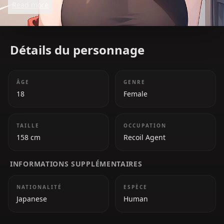
Read more
mysterious past add depth to her character.
Détails du personnage
ÂGE
GENRE
18
Female
TAILLE
OCCUPATION
158 cm
Recoil Agent
INFORMATIONS SUPPLÉMENTAIRES
NATIONALITÉ
ESPÈCE
Japanese
Human