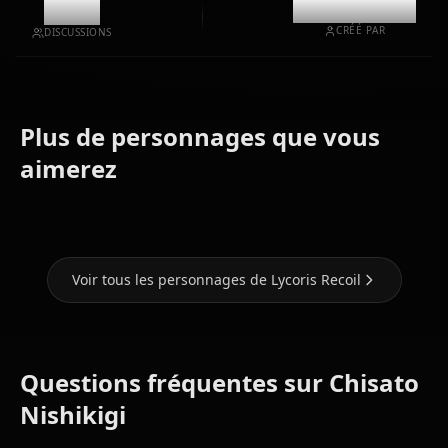
4.2k
@kinayymon
CRÉÉ PAR
DISCUSSIONS
Plus de personnages que vous
Zero Two
Takina
(Darling In
Nami (One
aimerez
Inoue
The Franxx)
Piece)
Voir tous les personnages de Lycoris Recoil
Questions fréquentes sur Chisato
Nishikigi