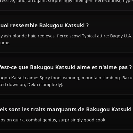
user) species, hails from Japanese, works as hero student,
Quelle est la personnalité de Bakugou Kats
Aggressive, loud, arrogant, surprisingly intelligent Perfe
À quoi ressemble Bakugou Katsuki ?
Spiky ash-blonde hair, red eyes, fierce scowl Typical att
costume.
Qu'est-ce que Bakugou Katsuki aime et n'
Bakugou Katsuki aime: Spicy food, winning, mountain cl