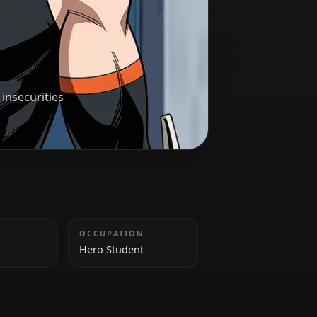
ki
o hides his insecurities
TAILLE
OCCUPATION
172cm
Hero Student