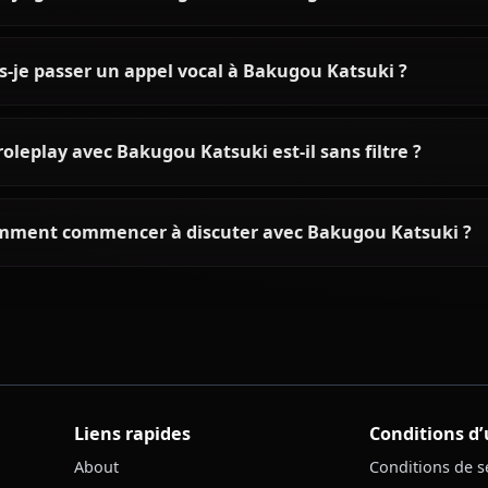
Questions fréquentes sur Bak
Qui est Bakugou Katsuki ?
Quelle est la personnalité de Bakugou Katsuki 
Puis-je discuter avec Bakugou Katsuki grâce à l'
Puis-je générer des images IA de Bakugou Katsu
Puis-je passer un appel vocal à Bakugou Katsuki