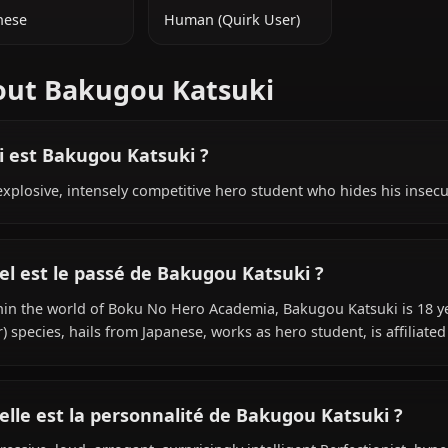
INFORMATIONS SUPPLÉMENTAIRES
NATIONALITÉ
ESPÈCE
Japanese
Human (Quirk User)
About Bakugou Katsuki
Qui est Bakugou Katsuki ?
An explosive, intensely competitive hero student who hid
Quel est le passé de Bakugou Katsuki ?
Within the world of Boku No Hero Academia, Bakugou Kat