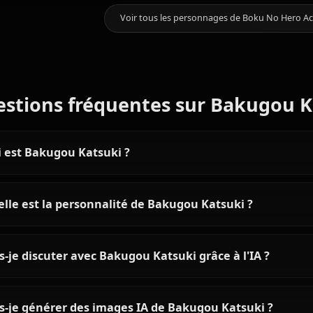
0
DISCUSSIONS
Toga
Uraraka
Yaoyorozu
Plus de personnages que vous
Himiko
Ochaco
Momo
Voir tous les personnages de 