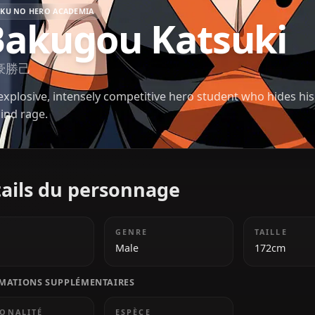
BOKU NO HERO ACADEMIA
Bakugou Katsu
爆豪勝己
An explosive, intensely competitive hero student wh
behind rage.
Détails du personnage
ÂGE
GENRE
18
Male