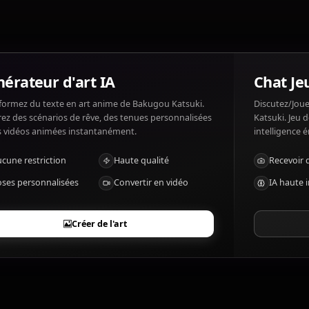
looked down on, Deku (complexly).
Quels sont les traits marquants de Bakugo
Explosion quirk, combat genius, surprisingly good cook
Générateur d'art IA
Transformez du texte en art anime de Bakugou Katsuki.
Générez des scénarios de rêve, des tenues personnalisées
et des vidéos animées instantanément.