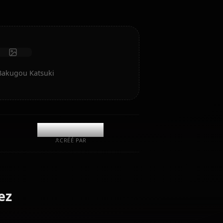
Recevoir des photos
Mémoire à long terme
IA haute intelligence
Jeu de rôle immersif
Lancer le chat
de l'art IA de Bakugou Katsuki