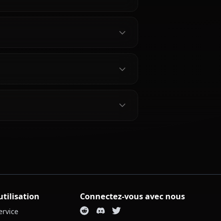
ugou Katsuki
?
IA ?
ki ?
 ?