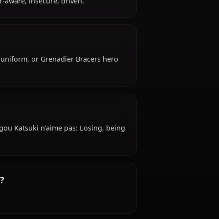
 is affiliated with U.A. High School.
uki ?
ctionist, hyper-aware, insecure, driven.
ire: Baggy U.A. uniform, or Grenadier Bracers hero
aime pas ?
imbing. Bakugou Katsuki n'aime pas: Losing, being