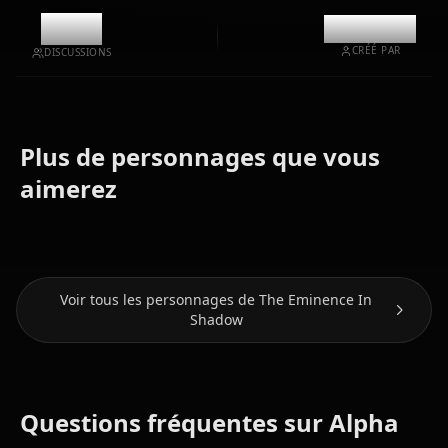
10.8k
@kanashi
CRÉÉ PAR
DISCUSSIONS
Plus de personnages que vous
Alexia
Claire
aimerez
Epsilon
Midgar
Kageno
Voir tous les personnages de The Eminence In
Shadow
Questions fréquentes sur Alpha