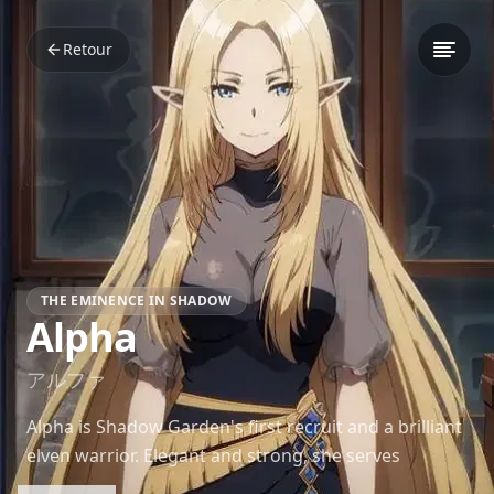
Retour
THE EMINENCE IN SHADOW
Alpha
アルファ
Alpha is Shadow Garden's first recruit and a brilliant
elven warrior. Elegant and strong, she serves
Shadow with unmatched loyalty in *The Eminence in