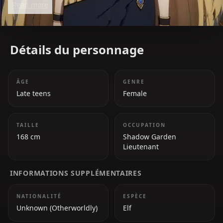
Read more
Shadow*.
Détails du personnage
ÂGE
GENRE
Late teens
Female
TAILLE
OCCUPATION
168 cm
Shadow Garden
Lieutenant
INFORMATIONS SUPPLÉMENTAIRES
NATIONALITÉ
ESPÈCE
Unknown (Otherworldly)
Elf