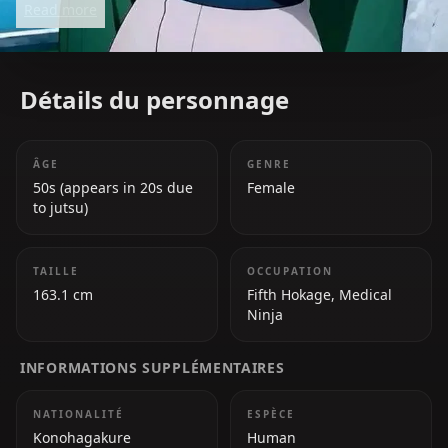
Read more
resolve and heart in *Naruto*.
Détails du personnage
ÂGE
GENRE
50s (appears in 20s due
Female
to jutsu)
TAILLE
OCCUPATION
163.1 cm
Fifth Hokage, Medical
Ninja
INFORMATIONS SUPPLÉMENTAIRES
NATIONALITÉ
ESPÈCE
Konohagakure
Human