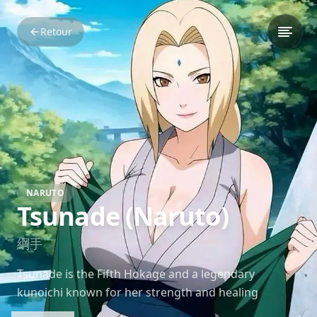
Retour
NARUTO
Tsunade (Naruto)
綱手
Tsunade is the Fifth Hokage and a legendary
kunoichi known for her strength and healing
prowess. Despite her traumas, she leads with