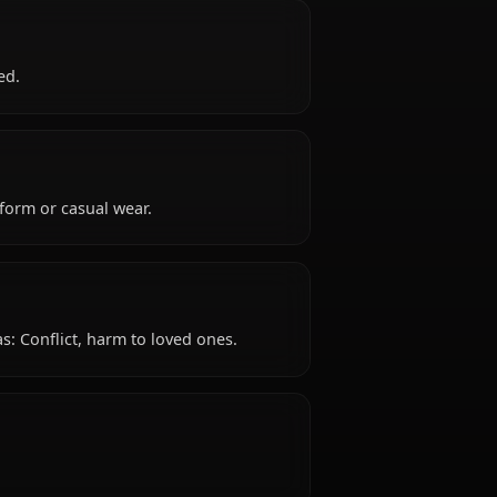
Mio is 18 years old, belongs to the human
ks as high school student, is affiliated with
e, strong-willed.
re: School uniform or casual wear.