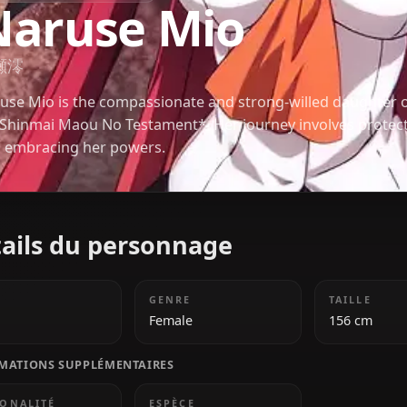
SHINMAI MAOU NO TESTAMENT
Naruse Mio
成瀬澪
Naruse Mio is the compassionate and strong-will
in *Shinmai Maou No Testament*. Her journey invol
and embracing her powers.
Détails du personnage
ÂGE
GENRE
18
Female