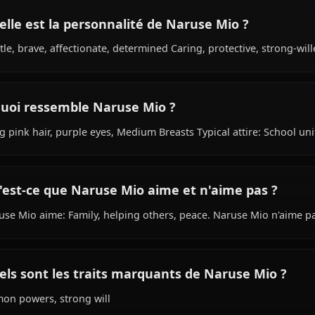
Quel est le passé de Naruse Mio ?
Within the world of Shinmai Maou No Testament, Naruse 
(demon lord’s daughter) species, hails from Japanese, wor
Naruse Family.
Quelle est la personnalité de Naruse Mio ?
Gentle, brave, affectionate, determined Caring, protectiv
À quoi ressemble Naruse Mio ?
Long pink hair, purple eyes, Medium Breasts Typical atti