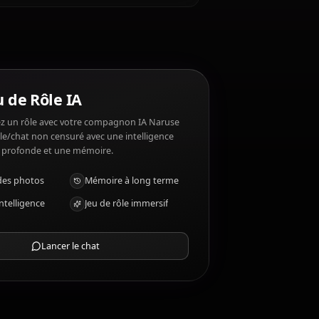
as ?
Mio n'aime pas: Conflict, harm to loved ones.
 Mio ?
Chat Jeu de Rôle IA
Discutez/Jouez un rôle avec votre compagnon IA Naruse
Mio. Jeu de rôle/chat non censuré avec une intelligence
émotionnelle profonde et une mémoire.