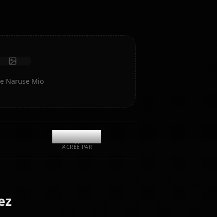
Recevoir des photos
Mémoire à long terme
IA haute intelligence
Jeu de rôle immersif
Lancer le chat
ez de l'art IA de Naruse Mio