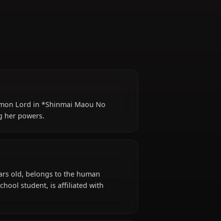
ughter of a Demon Lord in *Shinmai Maou No
 and embracing her powers.