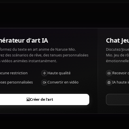
Qu'est-ce que Naruse Mio aime et n'aime p
Naruse Mio aime: Family, helping others, peace. Naruse 
Quels sont les traits marquants de Naruse
Demon powers, strong will
Générateur d'art IA
Transformez du texte en art anime de Naruse Mio.
Générez des scénarios de rêve, des tenues personnalisées
et des vidéos animées instantanément.