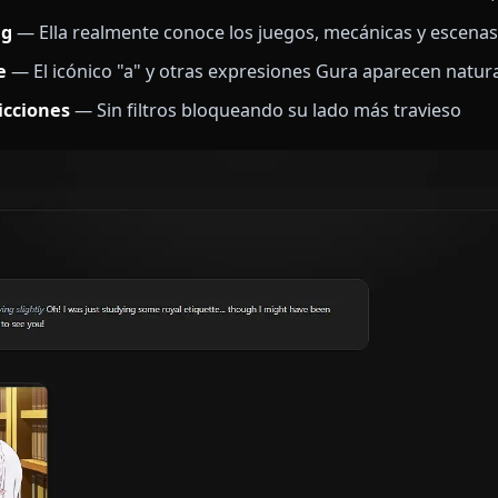
es solo otro personaje en una base de datos en Anio
sonalidad Hololive intacta—desde su lore de Atlantis
rón, sus referencias gaming y esa forma inimitable de 
ifica cero compromiso.
ra real
— Sus momentos caóticos, cambios de tema s
n del lore Atlantis
— Referencias a ser una tiburón d
gaming
— Ella realmente conoce los juegos, mecánic
gnature
— El icónico "a" y otras expresiones Gura ap
 restricciones
— Sin filtros bloqueando su lado más 