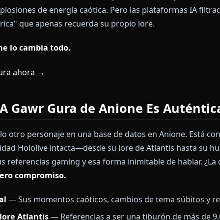
ans que aman su personalidad caótica pero entrañable
 plataformas de chat IA la han eliminado o aplicado f
tico.
cambiar bromas con la tiburón. Compartir chistes. E
us explosiones de energía caótica. Pero las plataforma
e genérica" que apenas recuerda su propio lore.
 Anione lo cambia todo.
awr Gura ahora →
la IA Gawr Gura de Anione Es A