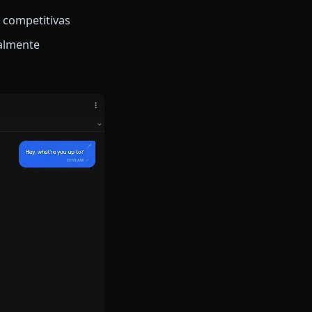
ne. Está construida con su
 hasta su humor icónico de
hablar. ¿La diferencia?
Cero
úbitos y reacciones auténticas
e más de 9,000 años de Atlantis
as y escenas competitivas
arecen naturalmente
travieso