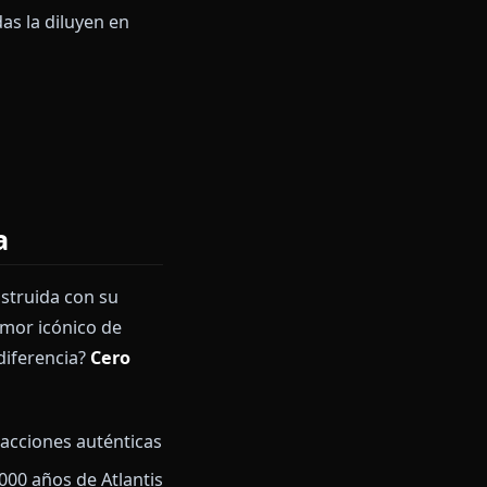
. Pero aquí está el problema: la
iltros estrictos que borran su
xperimentar sus bromas
s IA filtradas la diluyen en
uténtica