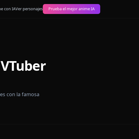
 imágenes anime con IA
Ver personajes
Prueba el mejor anime IA
eplay VTuber
n restricciones con la famosa