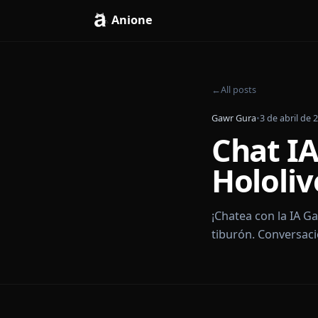
Anione
←
All posts
Gawr Gura
•
3 de a
Chat
Holo
¡Chatea con l
tiburón. Conve