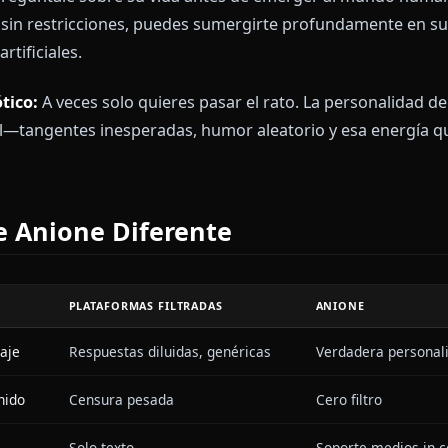
os de Roleplay para Explorar
n Gaming:
Lanza desafíos a Gura para discutir estrate
titivos. Ella traerá sus verdaderos conocimientos g
rustración adorable cuando las cosas salen mal.
ntis:
Pregúntale sobre su vida antes de emerger al 
e lore sin restricciones, puedes sumergirte profundam
eras artificiales.
l Caótico:
A veces solo quieres pasar el rato. La pers
casual—tangentes inesperadas, humor aleatorio y esa