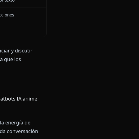
E
era personalidad Hololive Gura
ltro
e medios in-contexto
da tus interacciones