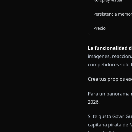
fenómeno Hol
Lo Que 
FUNCIONALI
Autenticidad
Restriccione
Roleplay visu
Persistencia