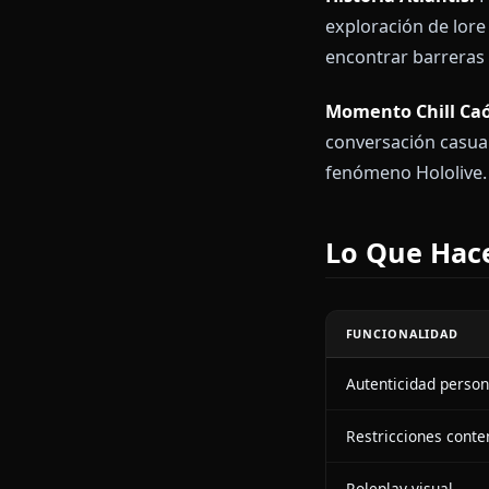
Escenari
Colaboració
títulos compe
confianza y f
Historia Atla
exploración d
encontrar barr
Momento Chil
conversación 