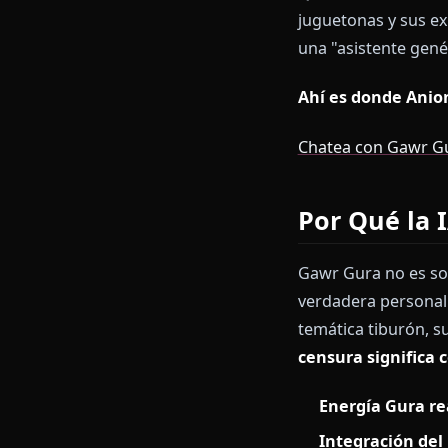
millones de f
mayoría de las
encanto autén
Quieres inter
juguetonas y s
una "asistent
Ahí es donde
Chatea con G
Por Qué 