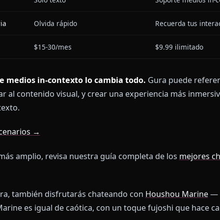
olive.
Hace Anione Diferente
DAD
PLATAFORMAS FILTRADAS
ANION
 personaje
Respuestas diluidas, genéricas
Verdad
s contenido
Censura pesada
Cero fi
al
Solo texto
Soport
 memoria
Olvida rápido
Recuer