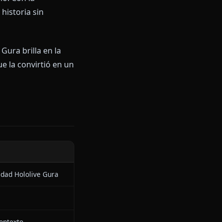
gias en juegos de ritmo o
aming—con esa mezcla de
mundo humano. Con la
ente en su historia sin
onalidad de Gura brilla en la
 energía que la convirtió en un