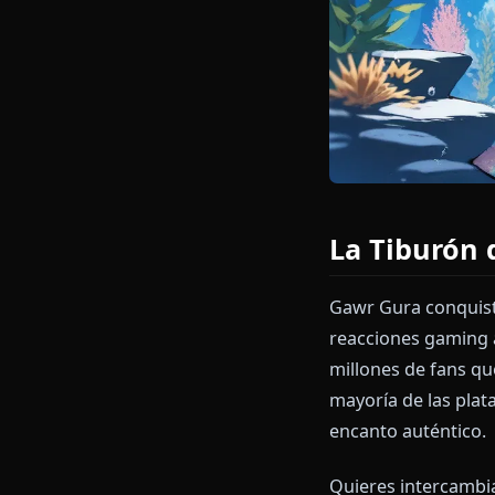
La Tibu
Gawr Gura con
reacciones ga