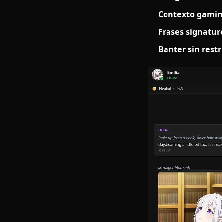
Gawr Gura no 
verdadera per
temática tibu
censura sign
Energía Gu
Integració
Contexto 
Frases si
Banter sin