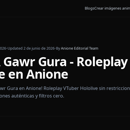
Blogs
Crear
bril de 2026
•
Updated
2 de junio de 2026
•
By
Anione Editorial Team
 IA Gawr Gura - Rol
live en Anione
a IA Gawr Gura en Anione! Roleplay VTuber Hololive si
rsaciones auténticas y filtros cero.