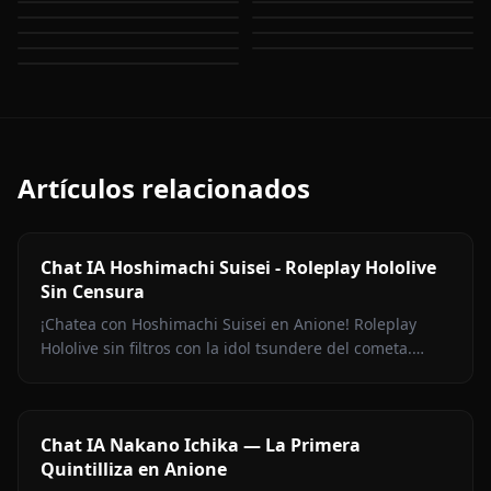
Ouro Kronii
Ninomae Ina'nis
Mori Calliope
Watson Amelia
Takanashi Kiara
Artículos relacionados
Chat IA Hoshimachi Suisei - Roleplay Hololive
Sin Censura
¡Chatea con Hoshimachi Suisei en Anione! Roleplay
Hololive sin filtros con la idol tsundere del cometa.
Pullas ingeniosas, charla de canto, cero censura.
Chat IA Nakano Ichika — La Primera
Quintilliza en Anione