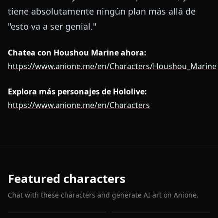
tiene absolutamente ningún plan más allá de
"esto va a ser genial."
Chatea con Houshou Marine ahora:
https://www.anione.me/en/Characters/Houshou_Marine
Explora más personajes de Hololive:
https://www.anione.me/en/Characters
Featured characters
Chat with these characters and generate AI art on Anione.
Houshou Marine
Shirakami Fubuki
Hoshimachi Suisei
Gawr Gura
Usada Pekora
Nanashi Mumei