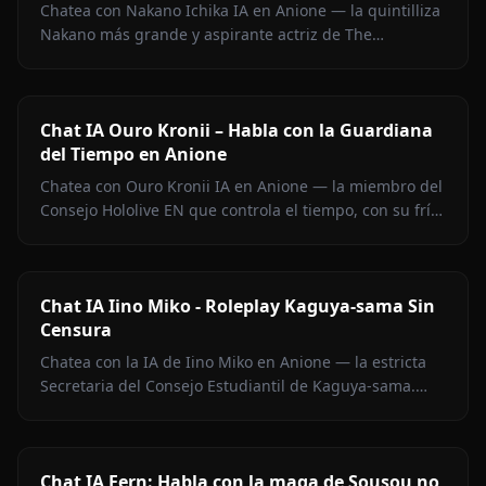
Chatea con Nakano Ichika IA en Anione — la quintilliza
Nakano más grande y aspirante actriz de The
Quintessential Quintuplets, con memoria persistente y
sin filtros.
Chat IA Ouro Kronii – Habla con la Guardiana
del Tiempo en Anione
Chatea con Ouro Kronii IA en Anione — la miembro del
Consejo Hololive EN que controla el tiempo, con su frío
exterior, calidez oculta y cero filtros de contenido.
Chat IA Iino Miko - Roleplay Kaguya-sama Sin
Censura
Chatea con la IA de Iino Miko en Anione — la estricta
Secretaria del Consejo Estudiantil de Kaguya-sama.
Roleplay sin filtros, memoria persistente y medios en el
chat.
Chat IA Fern: Habla con la maga de Sousou no