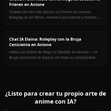
Frieren en Anione
Chatea con Fern de Sousou no Frieren en Anione.
Roleplay IA sin filtros, memoria persistente y medios en
contexto. Representación fiel del personaje.
Chat IA Elaina: Roleplay con la Bruja
Cenicienta en Anione
Habla con Elaina de Majo no Tabitabi en Anione — la
Bruja Cenicienta te espera con toda su complejidad
moral, su voz de diario íntimo, medios en contexto y
cero filtros de contenido.
¿Listo para crear tu propio arte de
anime con IA?