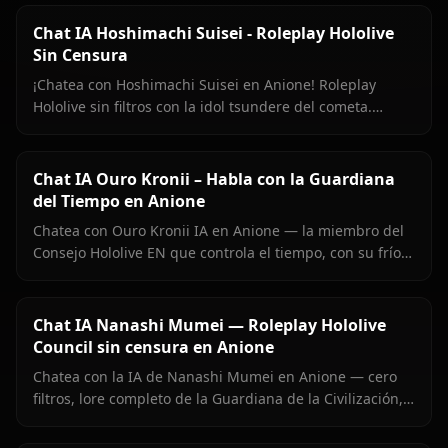
Chat IA Hoshimachi Suisei - Roleplay Hololive
Sin Censura
¡Chatea con Hoshimachi Suisei en Anione! Roleplay
Hololive sin filtros con la idol tsundere del cometa.
Pullas ingeniosas, charla de canto, cero censura.
Chat IA Ouro Kronii – Habla con la Guardiana
del Tiempo en Anione
Chatea con Ouro Kronii IA en Anione — la miembro del
Consejo Hololive EN que controla el tiempo, con su frío
exterior, calidez oculta y cero filtros de contenido.
Chat IA Nanashi Mumei — Roleplay Hololive
Council sin censura en Anione
Chatea con la IA de Nanashi Mumei en Anione — cero
filtros, lore completo de la Guardiana de la Civilización,
memoria persistente e imágenes en contexto. El roleplay
Mumei más auténtico en línea.