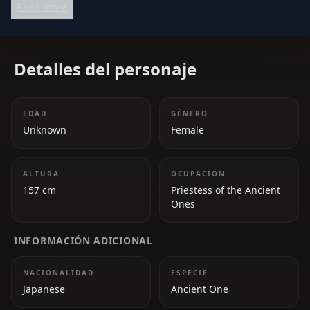
Read more
filled with her signature witty humor. She values her
fans, the 'Takodachis,' and often refers to her
community as her comfort zone.
Detalles del personaje
EDAD
GÉNERO
Unknown
Female
ALTURA
OCUPACIÓN
157 cm
Priestess of the Ancient
Ones
INFORMACIÓN ADICIONAL
NACIONALIDAD
ESPECIE
Japanese
Ancient One