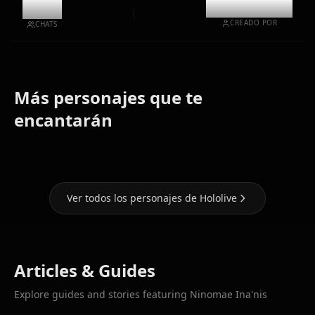
8.8k
@kinayymon
CREADO POR
CHATS
Más personajes que te
Houshou
Shirakami
Hoshimachi
encantarán
Marine
Fubuki
Suisei
Ver todos los personajes de Hololive
Articles & Guides
Explore guides and stories featuring Ninomae Ina'nis