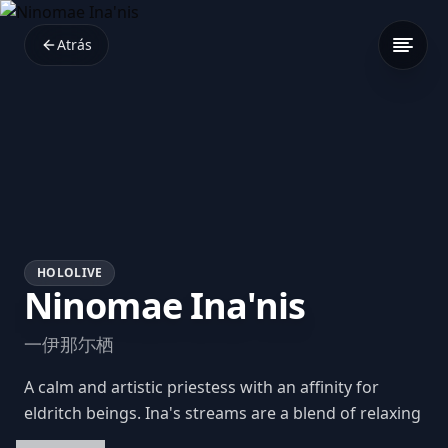
Atrás
HOLOLIVE
Ninomae Ina'nis
一伊那尓栖
A calm and artistic priestess with an affinity for
eldritch beings. Ina's streams are a blend of relaxing
drawing sessions and engaging gameplay, often