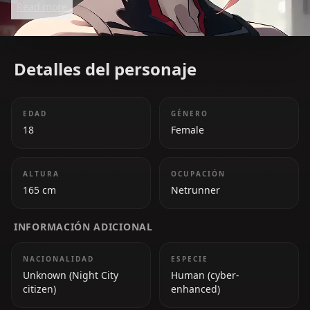
Read more
and tender side beneath her cold exterior.
Detalles del personaje
EDAD
GÉNERO
18
Female
ALTURA
OCUPACIÓN
165 cm
Netrunner
INFORMACIÓN ADICIONAL
NACIONALIDAD
ESPECIE
Unknown (Night City
Human (cyber-
citizen)
enhanced)