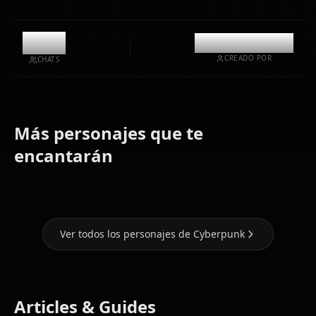
11.1k
@casualwaifus
CREADO POR
CHATS
Más personajes que te
Zero Two
Eula
(Darling In
Nami (One
(Genshin
encantarán
The Franxx)
Piece)
Impact)
Ver todos los personajes de Cyberpunk
Articles & Guides