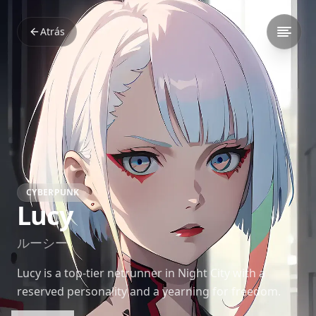
Atrás
CYBERPUNK
Lucy
ルーシー
Lucy is a top-tier netrunner in Night City with a
reserved personality and a yearning for freedom.
Her bond with David Martinez reveals a fiercely loyal