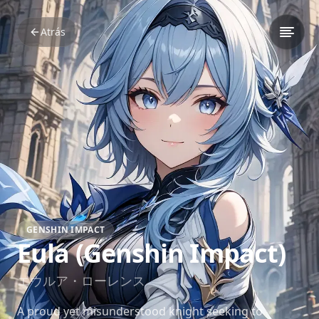
Atrás
GENSHIN IMPACT
Eula (Genshin Impact)
エウルア・ローレンス
A proud yet misunderstood knight seeking to