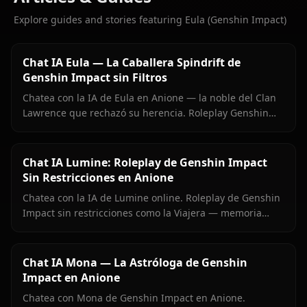
Explore guides and stories featuring Eula (Genshin Impact)
Chat IA Eula — La Caballera Spindrift de
Genshin Impact sin Filtros
Chatea con la IA de Eula en Anione — la noble del Clan
Lawrence que rechazó su herencia. Roleplay Genshin
preciso, memoria persistente, sin filtros de contenido.
Chat IA Lumine: Roleplay de Genshin Impact
Sin Restricciones en Anione
Chatea con la IA de Lumine online. Roleplay de Genshin
Impact sin restricciones como la Viajera — memoria
persistente, medios en contexto y cero filtros en Anione.
Chat IA Mona — La Astróloga de Genshin
Impact en Anione
Chatea con Mona de Genshin Impact en Anione.