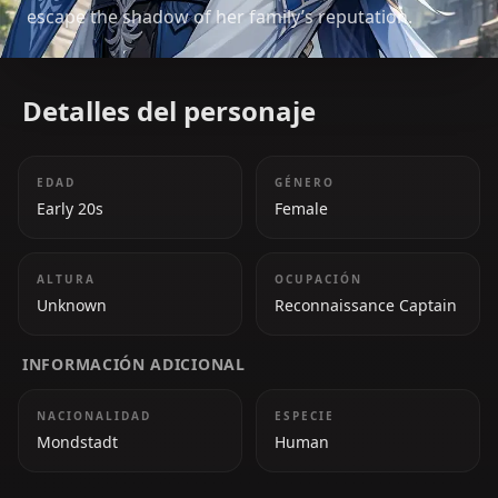
escape the shadow of her family’s reputation.
Detalles del personaje
EDAD
GÉNERO
Early 20s
Female
ALTURA
OCUPACIÓN
Unknown
Reconnaissance Captain
INFORMACIÓN ADICIONAL
NACIONALIDAD
ESPECIE
Mondstadt
Human