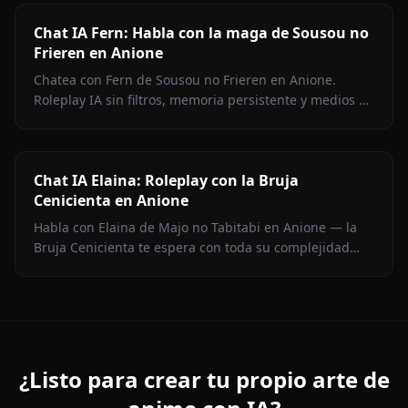
Chat IA Fern: Habla con la maga de Sousou no
Frieren en Anione
Chatea con Fern de Sousou no Frieren en Anione.
Roleplay IA sin filtros, memoria persistente y medios en
contexto. Representación fiel del personaje.
Chat IA Elaina: Roleplay con la Bruja
Cenicienta en Anione
Habla con Elaina de Majo no Tabitabi en Anione — la
Bruja Cenicienta te espera con toda su complejidad
moral, su voz de diario íntimo, medios en contexto y
cero filtros de contenido.
¿Listo para crear tu propio arte de