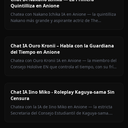
Quintilliza en Anione
Chatea con Nakano Ichika IA en Anione — la quintilliza
Nakano más grande y aspirante actriz de The
Quintessential Quintuplets, con memoria persistente y
sin filtros.
Chat IA Ouro Kronii – Habla con la Guardiana
del Tiempo en Anione
Chatea con Ouro Kronii IA en Anione — la miembro del
Consejo Hololive EN que controla el tiempo, con su frío
exterior, calidez oculta y cero filtros de contenido.
Chat IA Iino Miko - Roleplay Kaguya-sama Sin
Censura
Chatea con la IA de Iino Miko en Anione — la estricta
Secretaria del Consejo Estudiantil de Kaguya-sama.
Roleplay sin filtros, memoria persistente y medios en el
chat.