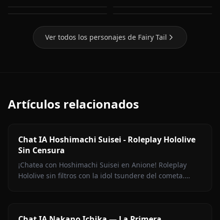
Juvia Lockser
Mirajane Strauss
Ver todos los personajes de Fairy Tail
Artículos relacionados
Chat IA Hoshimachi Suisei - Roleplay Hololive
Sin Censura
¡Chatea con Hoshimachi Suisei en Anione! Roleplay
Hololive sin filtros con la idol tsundere del cometa.
Pullas ingeniosas, charla de canto, cero censura.
Chat IA Nakano Ichika — La Primera