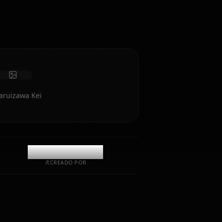
emocional y memoria.
Recibir fotos
Memoria a largo plazo
IA de alta inteligencia
Roleplay inmersivo
Iniciar chat