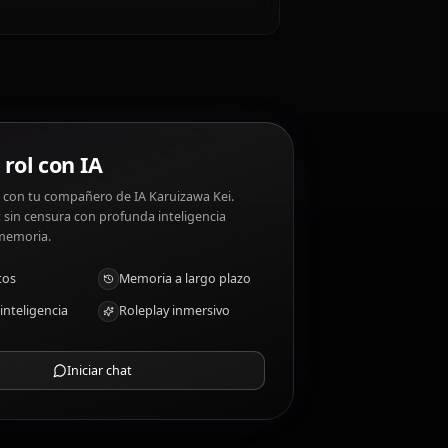
a Kei?
 Karuizawa Kei disgustos: Feeling helpless, being
zawa Kei?
Chat de rol con IA
Chatea/Rolea con tu compañero de IA Karuizawa Kei.
Roleplay/chat sin censura con profunda inteligencia