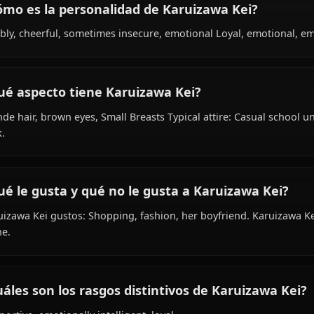
¿Cuál es la historia de Karuizawa Kei?
Within the world of Classroom Of The Elite, Karuizawa Kei
high school student, is affiliated with Class 1-D.
¿Cómo es la personalidad de Karuizawa Ke
Bubbly, cheerful, sometimes insecure, emotional Loyal, 
¿Qué aspecto tiene Karuizawa Kei?
Blonde hair, brown eyes, Small Breasts Typical attire: Ca
look.