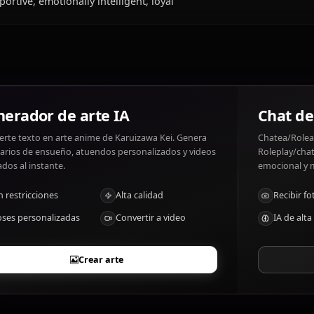
¿Qué le gusta y qué no le gusta a Karuizaw
Karuizawa Kei gustos: Shopping, fashion, her boyfriend.
alone.
¿Cuáles son los rasgos distintivos de Karui
Supportive, emotionally intelligent, loyal
Generador de arte IA
Convierte texto en arte anime de Karuizawa Kei. Genera
escenarios de ensueño, atuendos personalizados y videos