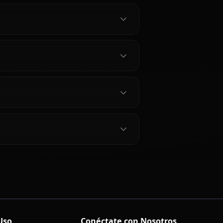
aruizawa Kei
ei?