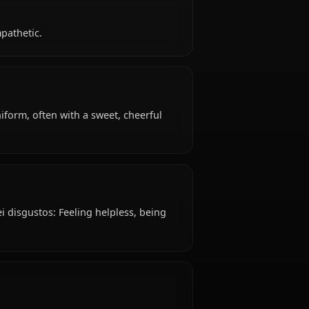
 is 18 years old, hails from Japanese, works as
i?
emotional, empathetic.
sual school uniform, often with a sweet, cheerful