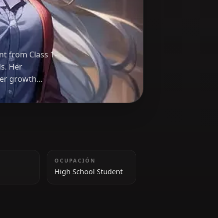
ligent student from Class 1-
o her friends. Her
highlights her growth
ALTURA
OCUPACIÓN
156 cm
High School Student