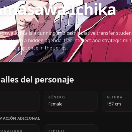
CLASSROOM OF THE ELITE
Amasawa Ichi
天沢一花
Amasawa Ichika is a cunning and manipulative tra
Class 1-D with a hidden agenda. Her intellect and 
formidable presence in the series.
Detalles del personaje
EDAD
GÉNERO
18
Female