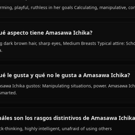
Within the world of Classroom Of The Elite, Amasawa Ichi
student, new transfer, is affiliated with Class 1-D.
¿Cómo es la personalidad de Amasawa Ich
Charming, playful, ruthless in her goals Calculating, man
¿Qué aspecto tiene Amasawa Ichika?
Long dark brown hair, sharp eyes, Medium Breasts Typical
aura.
¿Qué le gusta y qué no le gusta a Amasawa