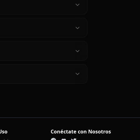
Amasawa Ichika
?
hika?
 Ichika?