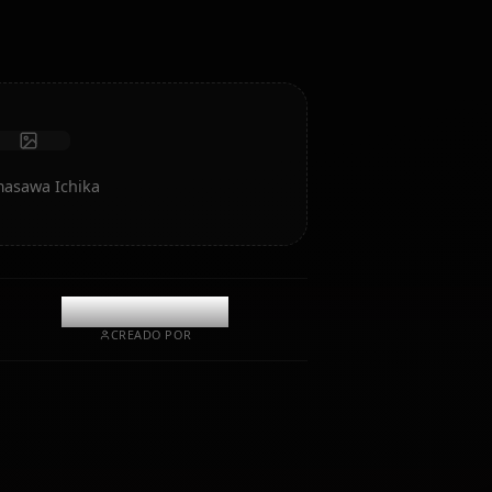
Recibir fotos
Memoria a largo plazo
IA de alta inteligencia
Roleplay inmersivo
Iniciar chat
te de IA de Amasawa Ichika