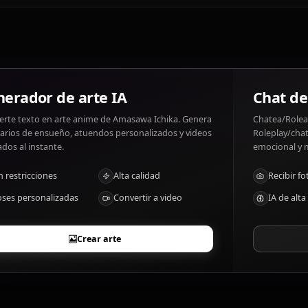
Amasawa Ichika gustos: Manipulating situations, power.
outsmarted.
¿Cuáles son los rasgos distintivos de Amas
Quick-thinking, highly intelligent, unafraid of using othe
Generador de arte IA
Convierte texto en arte anime de Amasawa Ichika. Genera
escenarios de ensueño, atuendos personalizados y videos
animados al instante.