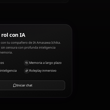
 Amasawa Ichika disgustos: Failure, being
awa Ichika?
rs
Chat de rol con IA
Chatea/Rolea con tu compañero de IA Amasawa Ichika.
Roleplay/chat sin censura con profunda inteligencia
emocional y memoria.