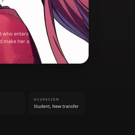
ka
nsfer student who enters
strategic mind make her a
ALTURA
OCUPACIÓN
157 cm
Student, New transfer