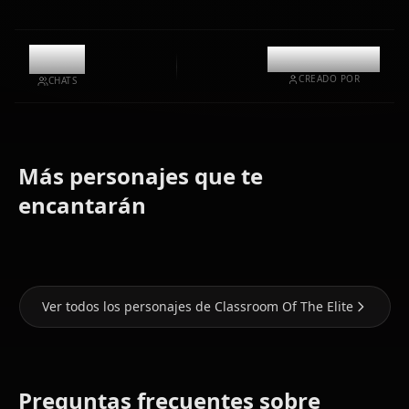
10.2k
@kinayymon
CREADO POR
CHATS
Más personajes que te
Ichinose
Karuizawa
Amasawa
encantarán
Honami
Kei
Ichika
Ver todos los personajes de Classroom Of The Elite
Preguntas frecuentes sobre