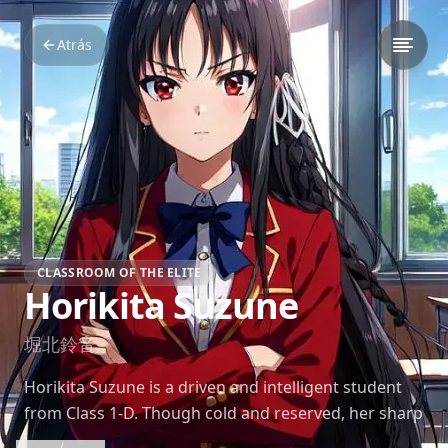
Atrás
CLASSROOM OF THE ELITE
Horikita Suzune
堀北鈴音
Horikita Suzune is a driven and intelligent student
from Class 1-D. Though cold and reserved, her sharp
mind and ambition make her a central figure in