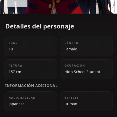
Read more
*Classroom of the Elite*.
Detalles del personaje
EDAD
GÉNERO
18
Female
ALTURA
OCUPACIÓN
157 cm
High School Student
INFORMACIÓN ADICIONAL
NACIONALIDAD
ESPECIE
Japanese
Human