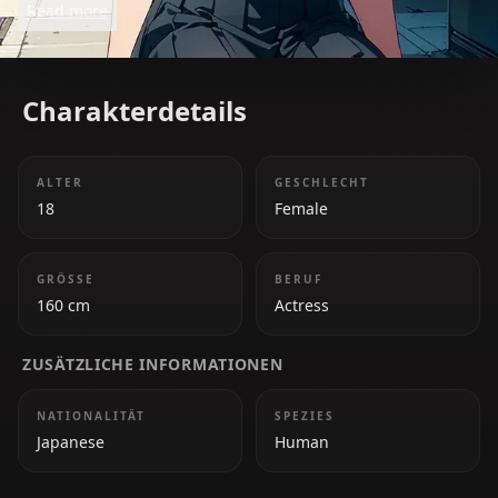
Read more
the entertainment world.
Charakterdetails
ALTER
GESCHLECHT
18
Female
GRÖSSE
BERUF
160 cm
Actress
ZUSÄTZLICHE INFORMATIONEN
NATIONALITÄT
SPEZIES
Japanese
Human