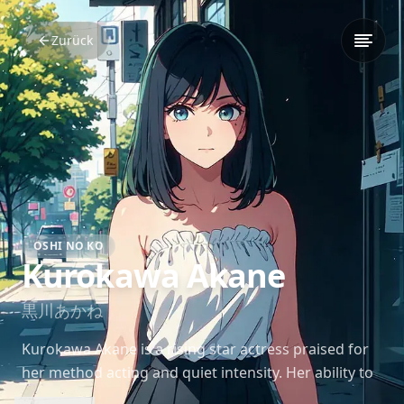
Zurück
OSHI NO KO
Kurokawa Akane
黒川あかね
Kurokawa Akane is a rising star actress praised for
her method acting and quiet intensity. Her ability to
emotionally connect with any role sets her apart in