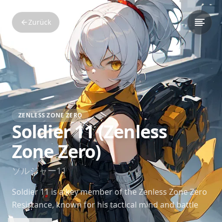
Zurück
ZENLESS ZONE ZERO
Soldier 11 (Zenless
Zone Zero)
ソルジャー11
Soldier 11 is a key member of the Zenless Zone Zero
Resistance, known for his tactical mind and battle
skills. He plays a central role in the fight against the