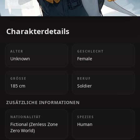
Read more
overwhelming forces in the game.
Charakterdetails
ALTER
GESCHLECHT
Unknown
Female
GRÖSSE
BERUF
185 cm
Soldier
ZUSÄTZLICHE INFORMATIONEN
NATIONALITÄT
SPEZIES
Fictional (Zenless Zone
Human
Zero World)