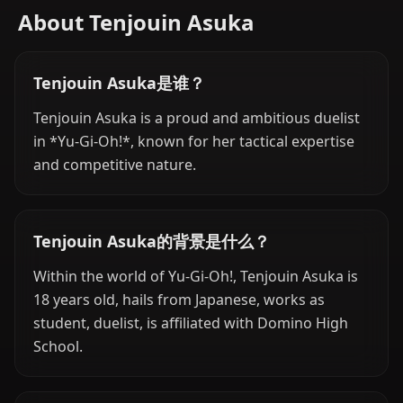
About Tenjouin Asuka
Tenjouin Asuka是谁？
Tenjouin Asuka is a proud and ambitious duelist
in *Yu-Gi-Oh!*, known for her tactical expertise
and competitive nature.
Tenjouin Asuka的背景是什么？
Within the world of Yu-Gi-Oh!, Tenjouin Asuka is
18 years old, hails from Japanese, works as
student, duelist, is affiliated with Domino High
School.