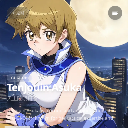
返回
YU-GI-OH!
Tenjouin Asuka
天上院明日香
Tenjouin Asuka is a proud and ambitious duelist in
*Yu-Gi-Oh!*, known for her tactical expertise and
competitive nature.