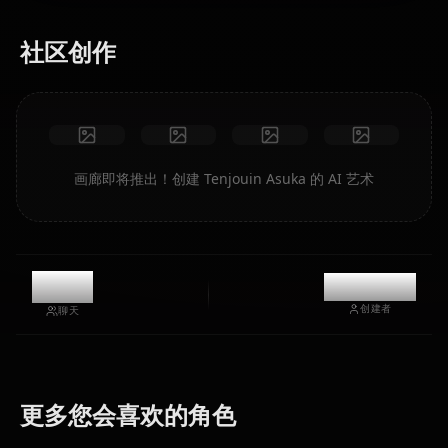
社区创作
画廊即将推出！创建 Tenjouin Asuka 的 AI 艺术
11.2k
@kanashi
创建者
聊天
Dark
Magician
Mazaki
更多您会喜欢的角色
Kujaku Mai
Girl
Anzu