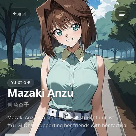
返回
YU-GI-OH!
Mazaki Anzu
真崎杏子
Mazaki Anzu is a kind and loyal student duelist in
*Yu-Gi-Oh!*, supporting her friends with her tactical
knowledge and caring personality.