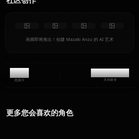
画廊即将推出！创建 Mazaki Anzu 的 AI 艺术
11.1k
@kinayymon
创建者
聊天
Dark
Magician
Tenjouin
更多您会喜欢的角色
Kujaku Mai
Girl
Asuka