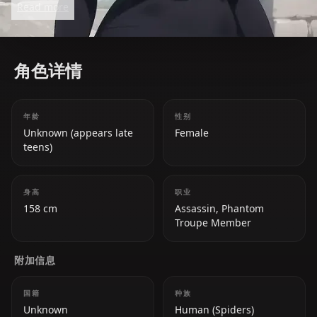
Read more
distant, she’s a pivotal character in the group’s
operations.
角色详情
年龄
性别
Unknown (appears late
Female
teens)
身高
职业
158 cm
Assassin, Phantom
Troupe Member
附加信息
国籍
种族
Unknown
Human (Spiders)