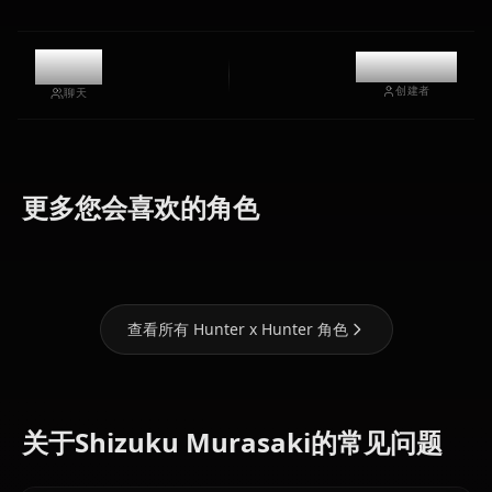
10.8k
@kanashi
创建者
聊天
Zero Two
Machi
(Darling In
更多您会喜欢的角色
Neferpitou
Komacine
The Franxx)
查看所有 Hunter x Hunter 角色
关于Shizuku Murasaki的常见问题