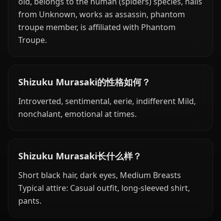
old, belongs to the human (spiders) species, hails
from Unknown, works as assassin, phantom
troupe member, is affiliated with Phantom
Troupe.
Shizuku Murasaki的性格如何？
Introverted, sentimental, eerie, indifferent Mild,
nonchalant, emotional at times.
Shizuku Murasaki长什么样？
Short black hair, dark eyes, Medium Breasts
Typical attire: Casual outfit, long-sleeved shirt,
pants.