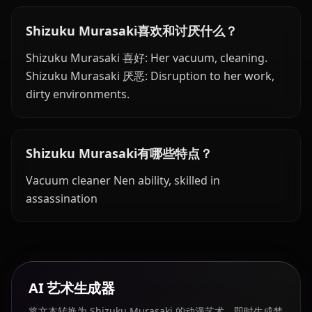
Shizuku Murasaki喜欢和讨厌什么？
Shizuku Murasaki 喜好: Her vacuum, cleaning.
Shizuku Murasaki 厌恶: Disruption to her work,
dirty environments.
Shizuku Murasaki有哪些特点？
Vacuum cleaner Nen ability, skilled in
assassination
AI 艺术生成器
将文本转换为 Shizuku Murasaki 的动漫艺术。即时生成梦