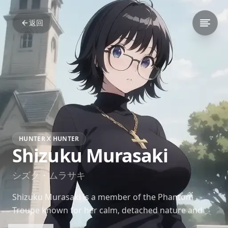
返回
HUNTER X HUNTER
Shizuku Murasaki
シズク・ムラサキ
Shizuku Murasaki is a member of the Phantom
Troupe known for her calm, detached nature and
deadly vacuum Nen ability. Though emotionally