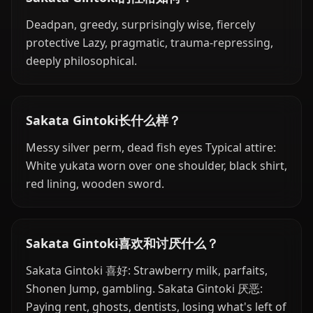
Deadpan, greedy, surprisingly wise, fiercely
protective Lazy, pragmatic, trauma-repressing,
deeply philosophical.
Sakata Gintoki长什么样？
Messy silver perm, dead fish eyes Typical attire:
White yukata worn over one shoulder, black shirt,
red lining, wooden sword.
Sakata Gintoki喜欢和讨厌什么？
Sakata Gintoki 喜好: Strawberry milk, parfaits,
Shonen Jump, gambling. Sakata Gintoki 厌恶:
Paying rent, ghosts, dentists, losing what's left of