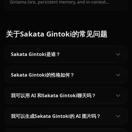
Gintama lore, persistent memory, and in-context
images. Experience the Yorozuya's strongest member
with authentic emotion and chaos.
关于Sakata Gintoki的常见问题
Sakata Gintoki是谁？
Sakata Gintoki的性格如何？
我可以用 AI 和Sakata Gintoki聊天吗？
我可以生成Sakata Gintoki的 AI 图片吗？