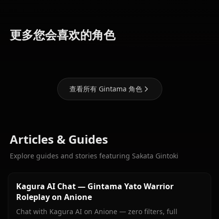
Dazai
Osamu
(Bungou
更多您会喜欢的角色
Kagura
Stray Dogs)
Eren Yaeger
查看所有 Gintama 角色
Articles & Guides
Explore guides and stories featuring Sakata Gintoki
Kagura AI Chat — Gintama Yato Warrior
Roleplay on Anione
Chat with Kagura AI on Anione — zero filters, full