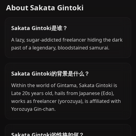
About Sakata Gintoki
Sakata Gintoki是谁？
A lazy, sugar-addicted freelancer hiding the dark
past of a legendary, bloodstained samurai.
Sakata Gintoki的背景是什么？
Within the world of Gintama, Sakata Gintoki is
Late 20s years old, hails from Japanese (Edo),
works as freelancer (yorozuya), is affiliated with
Yorozuya Gin-chan.
Sakata Gintoki的性格如何？