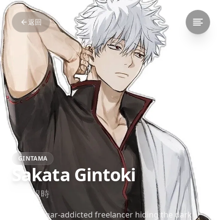
返回
GINTAMA
Sakata Gintoki
坂田 銀時
A lazy, sugar-addicted freelancer hiding the dark