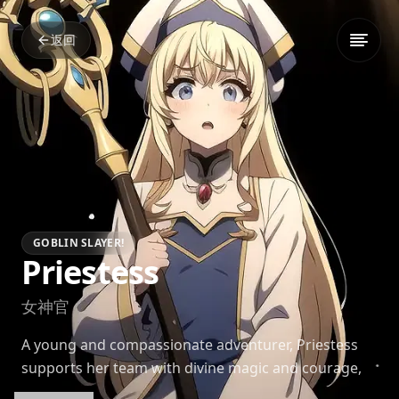
返回
GOBLIN SLAYER!
Priestess
女神官
A young and compassionate adventurer, Priestess
supports her team with divine magic and courage,
growing steadily under Goblin Slayer's guidance.