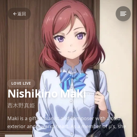
返回
LOVE LIVE
Nishikino Maki
西木野真姫
Maki is a gifted pianist and composer with a cold
exterior and a warm heart. As a member of μ's, she
balances intellect and talent with reluctant