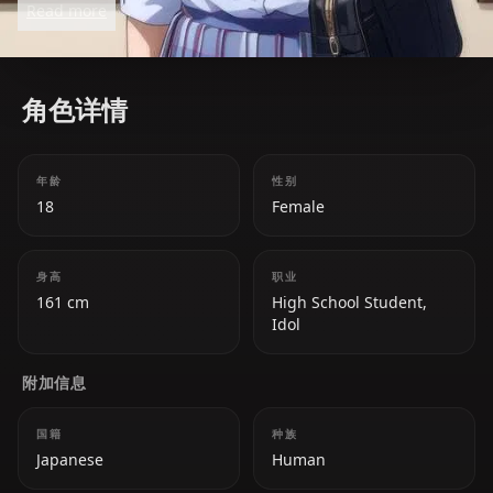
Read more
emotional openness.
角色详情
年龄
性别
18
Female
身高
职业
161 cm
High School Student,
Idol
附加信息
国籍
种族
Japanese
Human